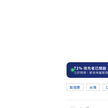
72%
領先者已開啟
立即開通！解鎖專屬服
製造業
台灣