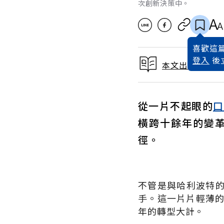
次創新決策中。
喜歡這篇
登入
後
本文出自 2026 
從一片不起眼的
口
橫跨十餘年的變
徑。
不管是與哈利波特
手。這一片片輕薄的
年的轉型大計。