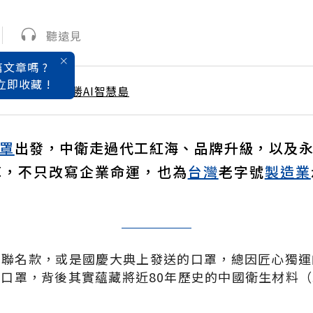
聽遠見
文章嗎 ?
立即收藏 !
/ 1月號雜誌 決勝AI智慧島
罩
出發，中衛走過代工紅海、品牌升級，以及
革，不只改寫企業命運，也為
台灣
老字號
製造業
的聯名款，或是國慶大典上發送的口罩，總因匠心獨運
口罩，背後其實蘊藏將近80年歷史的中國衛生材料