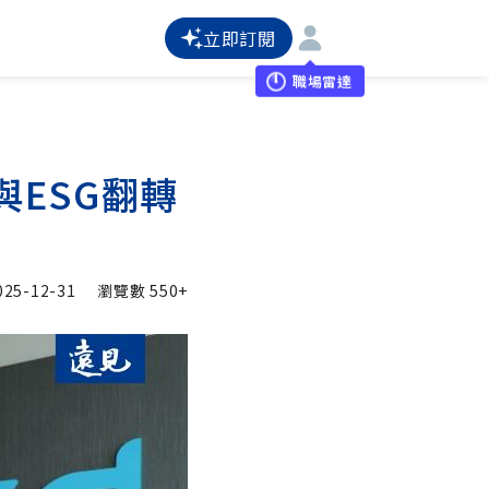
立即訂閱
職場雷達
ESG翻轉
025-12-31
瀏覽數
550+