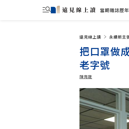
當期雜誌
歷
遠見線上讀
永續新主
把口罩做成
老字號
陳育晟
陳育晟