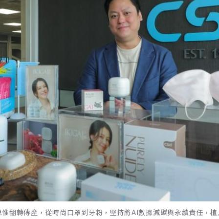
翻轉傳產，從時尚口罩到牙粉，堅持將AI數據減碳與永續責任，植入Healt