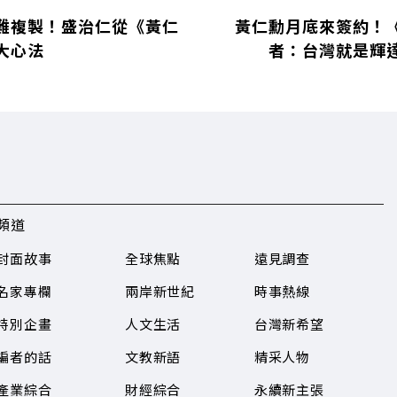
難複製！盛治仁從《黃仁
黃仁勳月底來簽約！
大心法
者：台灣就是輝
頻道
封面故事
全球焦點
遠見調查
名家專欄
兩岸新世紀
時事熱線
特別企畫
人文生活
台灣新希望
編者的話
文教新語
精采人物
產業綜合
財經綜合
永續新主張