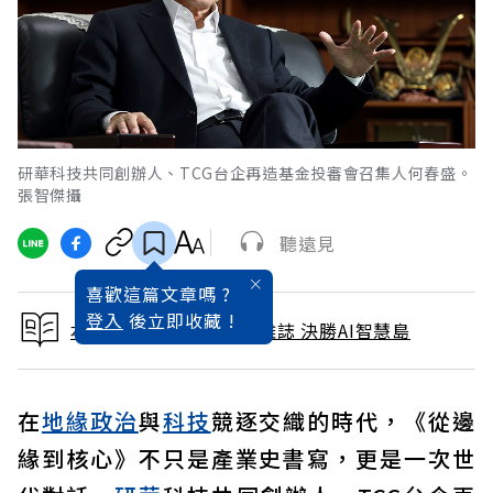
研華科技共同創辦人、TCG台企再造基金投審會召集人何春盛。
張智傑攝
聽遠見
喜歡這篇文章嗎 ?
登入
後立即收藏 !
本文出自 2026 / 1月號雜誌 決勝AI智慧島
在
地緣政治
與
科技
競逐交織的時代，《從邊
緣到核心》不只是產業史書寫，更是一次世