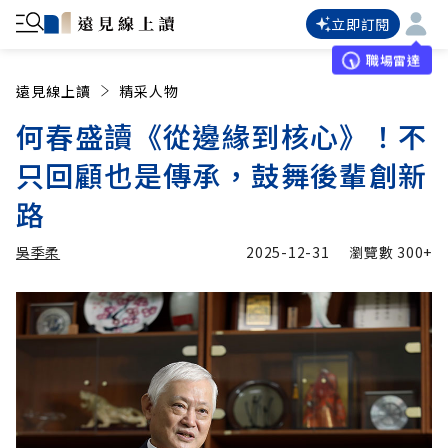
立即訂閱
職場雷達
遠見線上讀
精采人物
何春盛讀《從邊緣到核心》！不
只回顧也是傳承，鼓舞後輩創新
路
吳季柔
2025-12-31
瀏覽數
300+
加入追蹤
吳季柔