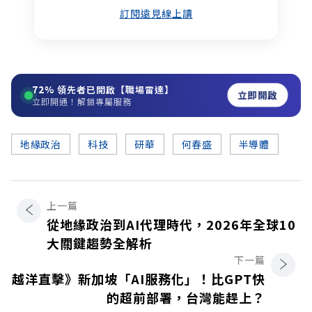
訂閱遠見線上讀
72%
領先者已開啟【職場雷達】
立即開啟
立即開通！解鎖專屬服務
地緣政治
科技
研華
何春盛
半導體
上一篇
從地緣政治到AI代理時代，2026年全球10
大關鍵趨勢全解析
下一篇
越洋直擊》新加坡「AI服務化」！比GPT快
的超前部署，台灣能趕上？