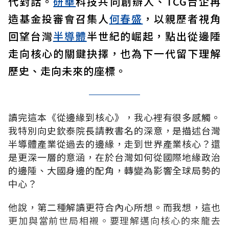
代對話。
研華
科技共同創辦人、TCG台企再
造基金投審會召集人
何春盛
，以親歷者視角
回望台灣
半導體
半世紀的崛起，點出從邊陲
走向核心的關鍵抉擇，也為下一代留下理解
歷史、走向未來的座標。
讀完這本《從邊緣到核心》，我心裡有很多感觸。
我特別向史欽泰院長請教書名的深意，是描述台灣
半導體產業從過去的邊緣，走到世界產業核心？還
是更深一層的意涵，在於台灣如何從國際地緣政治
的邊陲、大國身邊的配角，轉變為影響全球局勢的
中心？
他說，第二種解讀更符合內心所想。而我想，這也
更加與當前世局相襯。要理解邁向核心的來龍去