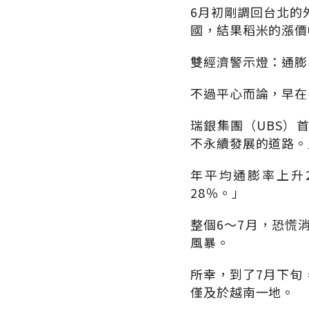
6月初剛調回台北的
國，結果稻米的漲價
雙經濟警示燈：通膨
不過平心而論，早在
瑞銀集團（UBS）
不永續發展的道路。
年平均通膨率上升
28％。」
整個6～7月，恐慌
風暴。
所幸，到了7月下旬
僅及於越南一地。