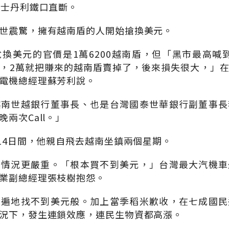
根士丹利鐵口直斷。
世震驚，擁有越南盾的人開始搶換美元。
換美元的官價是1萬6200越南盾，但「黑市最高喊到1
，2萬就把賺來的越南盾賣掉了，後來損失很大，」
電機總經理蘇芳利說。
越南世越銀行董事長、也是台灣國泰世華銀行副董事長
兩次Call。」
月14日間，他親自飛去越南坐鎮兩個星期。
，情況更嚴重。「根本買不到美元，」台灣最大汽機車
業副總經理張枝樹抱怨。
像遍地找不到美元般。加上當季稻米歉收，在七成國民
況下，發生連鎖效應，連民生物資都高漲。