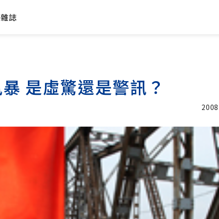
年雜誌
暴 是虛驚還是警訊？
2008
加入追蹤