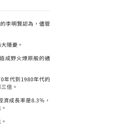
國的李明賢認為，儘管
兩大隱憂。
造成野火燎原般的通
年代到1980年代的
到三倍。
濟成長率是8.3％，
兇。
兇。