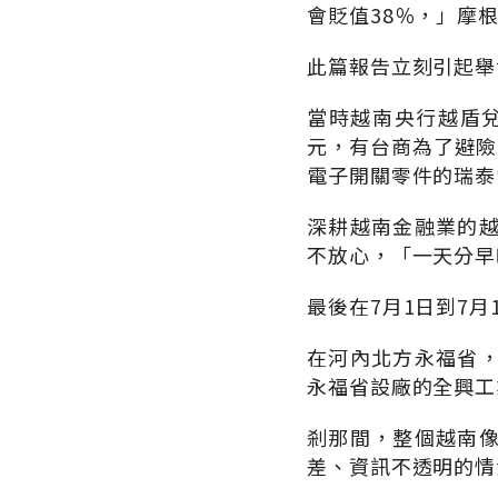
會貶值38％，」摩
此篇報告立刻引起舉
當時越南央行越盾兌
元，有台商為了避險
電子開關零件的瑞泰
深耕越南金融業的
不放心，「一天分早晚
最後在7月1日到7
在河內北方永福省
永福省設廠的全興工
剎那間，整個越南
差、資訊不透明的情