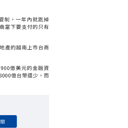
匯管制，一年內就跑掉
越南當下要支付的只有
地產的越南上市台商
900億美元的金融資
000億台幣還少，而
。
訂閱