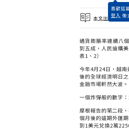
喜歡這篇
登入
後
本文出自 2008 
通貨膨脹率連續八個
到五成，人民搶購美
表1、2）
今年4月24日，越
後的全球經濟明日之
金融市場軒然大波。
一個炸彈般的數字：2
摩根報告的第二段，
個月後的遠期外匯期
到1美元兌換2萬2