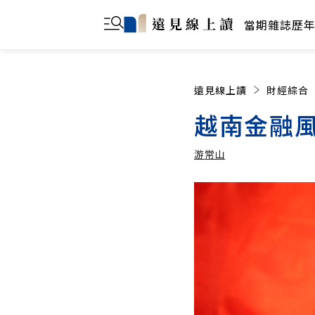
當期雜誌
歷
遠見線上讀
財經綜合
越南金融風
游常山
游常山