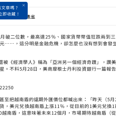
文章嗎 ?
立即收藏 !
/ 8月號雜誌 超集省
月破二位數，最高達25％、國家貨幣幣值狂跌兩到
元……，這分明是金融危機，卻怎麼也沒有想到會發生
南還被《經濟學人》稱為「亞洲另一個經濟奇蹟」，讚
星。不料5月28日，美商摩根士丹利投資銀行一篇報
2250
甚至把越南盾的遠期外匯價位都喊出來：「昨天（5月2
貨，美元兌換越南盾上漲11％，從目前的1美元兌換1萬
250越南盾，這意味著未來12個月，市場期待越南盾（