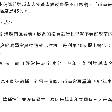
外交部前駐越南大使黃南輝就覺得不可思議，「越南
幅度是45％。」
、赤字
引爆越南風暴前，歐系的投資銀行也早就不看好越南
首席經濟學家吳德愷就比摩根士丹利早40天提出警告
」
20％，而且經常帳赤字數字，今年可能到達越南
消息不斷被散播，外電一度暗示越南會再重演1997年
，這種情況並沒有發生。原因是越南和泰國有三大差