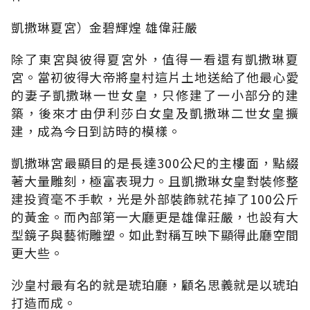
凱撒琳夏宮）金碧輝煌 雄偉莊嚴
除了東宮與彼得夏宮外，值得一看還有凱撒琳夏
宮。當初彼得大帝將皇村這片土地送給了他最心愛
的妻子凱撒琳一世女皇，只修建了一小部分的建
築，後來才由伊利莎白女皇及凱撒琳二世女皇擴
建，成為今日到訪時的模樣。
凱撒琳宮最顯目的是長達300公尺的主樓面，點綴
著大量雕刻，極富表現力。且凱撒琳女皇對裝修整
建投資毫不手軟，光是外部裝飾就花掉了100公斤
的黃金。而內部第一大廳更是雄偉莊嚴，也設有大
型鏡子與藝術雕塑。如此對稱互映下顯得此廳空間
更大些。
沙皇村最有名的就是琥珀廳，顧名思義就是以琥珀
打造而成。