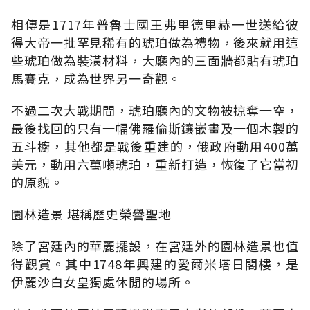
相傳是1717年普魯士國王弗里德里赫一世送給彼
得大帝一批罕見稀有的琥珀做為禮物，後來就用這
些琥珀做為裝潢材料，大廳內的三面牆都貼有琥珀
馬賽克，成為世界另一奇觀。
不過二次大戰期間，琥珀廳內的文物被掠奪一空，
最後找回的只有一幅佛羅倫斯鑲嵌畫及一個木製的
五斗櫥，其他都是戰後重建的，俄政府動用400萬
美元，動用六萬噸琥珀，重新打造，恢復了它當初
的原貌。
園林造景 堪稱歷史榮譽聖地
除了宮廷內的華麗擺設，在宮廷外的園林造景也值
得觀賞。其中1748年興建的愛爾米塔日閣樓，是
伊麗沙白女皇獨處休閒的場所。