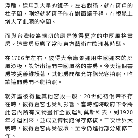
浮雕，還用到大量的鏡子，左右對稱，就在窗戶的
柱子間，剛好就將窗子映在對面鏡子裡，在視覺上
增大了此廳的空間。
而與台灣較為親切的應是彼得夏宮的中國風格書
房。這書房反應了當時東方藝術在歐洲甚時髦。
在1766年左右，彼得大帝應景運用中國運來的屏
風漆板，設計出這間中國風格的書房。今天這個書
房被妥善維護著，其他房間都允許觀光客拍照，唯
讀這間房間不能拍照。
就如聖彼得堡其他宮殿一般，20世紀初俄帝不存
在時，彼得夏宮也受到影響。當時臨時政府下令將
此宮內所有文物畫作全數運到莫斯科去，到1920
年才運回來，並成立博物館保存修復。二次世界大
戰時，彼得夏宮再受破壞，至今仍進行部分維修工
作。