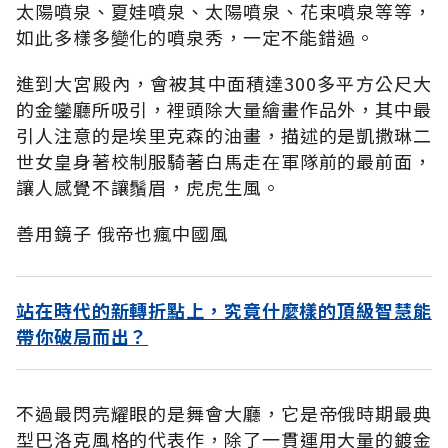
太陽噴泉、夏娃噴泉、太陽噴泉、花束噴泉等等，
如此多樣多變化的噴泉秀，一定不能錯過。
進到大宮殿內，會被其中面積達300多平方公尺大
的金鑾廳所吸引，裡頭除大量繪畫作品外，其中最
引人注意的是埃里克森的油畫，描述的是凱撒琳二
世女皇身著校制服騎著白馬走在軍隊前的最前面，
讓人感覺不讓鬚眉，虎虎生風。
善用鏡子 俄帝也瘋中國風
站在時代的新轉折點上，究竟什麼樣的頂級智慧能
帶你破局而出？
不過最閃亮耀眼的是舞會大廳，它是帝俄時期最典
型巴洛克風格的代表作，除了一貫運用大量的鍍金