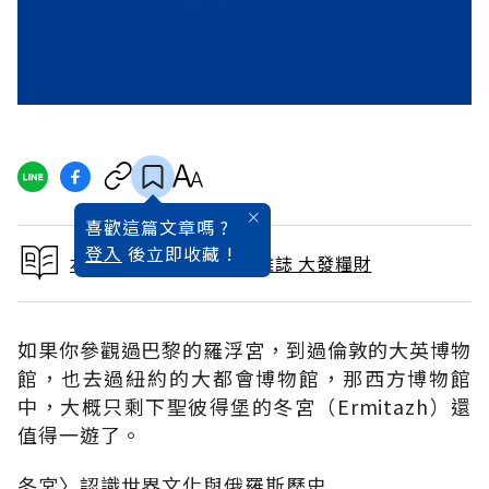
喜歡這篇文章嗎 ?
登入
後立即收藏 !
本文出自 2008 / 6月號雜誌 大發糧財
如果你參觀過巴黎的羅浮宮，到過倫敦的大英博物
館，也去過紐約的大都會博物館，那西方博物館
中，大概只剩下聖彼得堡的冬宮（Ermitazh）還
值得一遊了。
冬宮〉認識世界文化與俄羅斯歷史