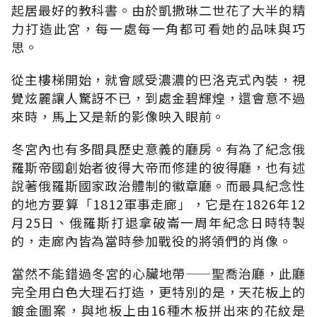
起居最好的教科書。由於凱撒琳二世花了大半的精
力打造此宮，每一處每一角都可看她的品味與巧
思。
從主樓梯開始，就會感受濃濃的巴洛克式內裝，視
覺炫麗讓人驚訝不已，到處金碧輝煌，還會意不過
來時，馬上又是新的影像映入眼前。
冬宮內也有多間具歷史意義的廳房。有為了紀念俄
羅斯帝國創始者彼得大帝而修建的彼得廳，也有述
說著俄羅斯國家政治體制的徽章廳。而最具紀念性
的地方要算「1812軍事走廊」，它是在1826年12
月25日、俄羅斯打退拿破崙一周年紀念日時特製
的，走廊內皆為當時參加戰役的將領們的肖像。
當然不能錯過冬宮的心臟地帶——聖喬治廳，此廳
完全用白色大理石打造，更特別的是，天花板上的
鍍金圖案，與地板上由16種木板拼出來的花紋是