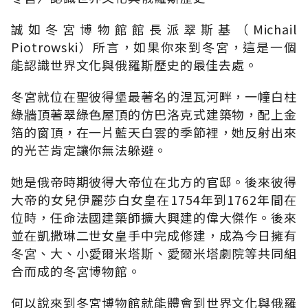
誠如冬宮博物館館長派翠斯基（Michail
Piotrowski）所言，如果你來到冬宮，這是一個
能認識世界文化與俄羅斯歷史的最佳去處。
冬宮就位在聖彼得堡最著名的涅瓦河畔，一幢白柱
綠牆頂著翠綠色屋頂的仿巴洛克式建築物，配上金
箔的窗頂，在一片藍天白雲的季節裡，她反射出來
的光芒肯定讓你無法躲避。
她是俄帝時期彼得大帝位在北方的官邸。後來彼得
大帝的女兒伊麗莎白女皇在1754年到1762年間在
位時，任命法國建築師擴大興建的偉大傑作。後來
並在凱撒琳二世女皇手中完成修建，成為今日擁有
冬宮、大、小愛爾米塔斯、愛爾米塔劇院等共同組
合而成的冬宮博物館。
何以說來到冬宮博物館就能體會到世界文化與俄羅