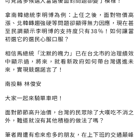
可見諸多候選人當選後面對問題卻變了模樣！
拿南韓總統李明博為例：上任之後，面對物價高
漲、北韓轉趨強硬等問題卻顯得無力因應，現在甚
至民調顯示李明博的支持度只有38％！如何讓當
初選它的選民心服口服？
相信馬總統「沈默的魄力」已在台北市的治理績效
中顯示過，將來，就看新政府如何帶台灣邁進未
來，實現競選諾言了！
南投縣 林俊安
大家一起來騎單車吧！
面對節節高升油價，台灣的民眾除了大嘆吃不消之
外，難道就沒有其他積極的做法了嗎？
筆者周遭有愈來愈多的朋友，在上下班的交通顛峰