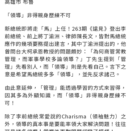
高雄市 布魯
「領導」非得親身歷練不可
新總統即將走「馬」上任！263期《遠見》登出李
前總統、前上將丁渝洲、律師陳長文，皆對馬總統
應作的幾項要務提出建言，其中丁渝洲提出的，他
曾問台大柯承恩教授的問題頗妙：「為何商管常教
管理，而軍事學校多論領導？」丁先生提到「管
理」先看別人，而「領導」則是先看自己。言下之
意是希望馬總統多多「領導」，並先反求諸己。
由此意延伸，「管理」能透過學習的方式來習得，
因其多為外顯知識，而「領導」非得親身歷練不
可！
除了李前總統常愛說的Charisma（領袖魅力）之
外，領導的真本事是要能率領大家解決問題！往往