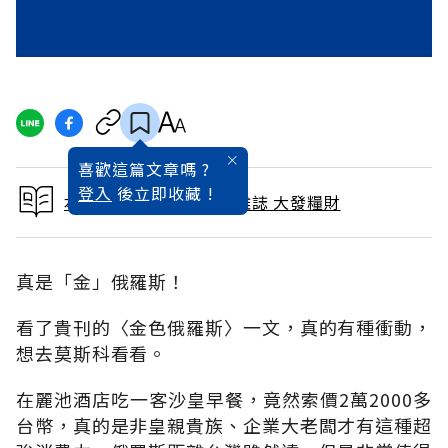
喜歡這篇文章嗎 ?
登入
後立即收藏 !
本文出自 2008 / 6月號雜誌 大發糧財
真是「金」俄羅斯！
看了貴刊的〈金色俄羅斯〉一文，真的有種衝動，
想去莫斯科看看。
在麗池酒店吃一客沙皇早餐，竟然索價2萬2000多
台幣，真的是非皇親貴族、企業大老闆才有這種超