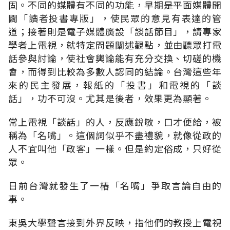
固。不同的媒體有不同的功能，早期是平面媒體開
闢「讀者投書專版」，使民眾的意見有表達的管
道；接著則是電子媒體廣設「談話節目」，請專家
學者上電視，就特定問題闡述觀點，並由聽眾打電
話參與討論，使社會輿論能有充分交換、切磋的機
會，而得到比較為多數人認同的結論。台灣這些年
來的民主發展，報紙的「投書」和電視的「談
話」，功不可沒。尤其是後者，效果更為顯著。
常上電視「談話」的人，反應銳敏，口才便給，被
稱為「名嘴」。這個詞似乎不盡禮貌，就像從政的
人不宜叫他「政客」一樣。但是約定俗成，只好從
眾。
日前台灣就發生了一樁「名嘴」爭取言論自由的
事。
東吳大學聲言接到外界反映，指他們的教授上電視