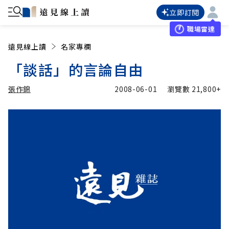
立即訂閱
職場雷達
遠見線上讀
名家專欄
「談話」的言論自由
張作錦
2008-06-01
瀏覽數
21,800+
加入追蹤
張作錦