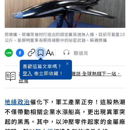
用玻纖、碳纖等複材打造出的固定翼高速無人機，目前可載重10
公斤，是錦明董事長蔡翔峰眼中的祕密武器。蘇義傑攝
聽遠見
喜歡這篇文章嗎 ?
登入
後立即收藏 !
本文出自 2025 / 10月號雜誌 全球熱錢下一站．
台灣
地緣政治
催化下，軍工產業正夯！這股熱潮
不僅帶動相關企業水漲船高，更出現異軍突
起的黑馬。其中，以沖壓零件起家的金屬廠