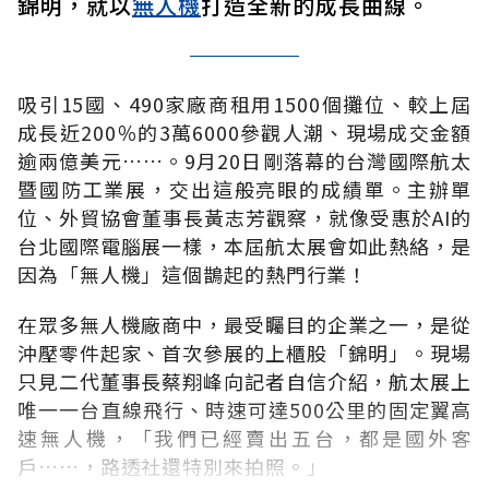
錦明，就以
無人機
打造全新的成長曲線。
吸引15國、490家廠商租用1500個攤位、較上屆
成長近200％的3萬6000參觀人潮、現場成交金額
逾兩億美元……。9月20日剛落幕的台灣國際航太
暨國防工業展，交出這般亮眼的成績單。主辦單
位、外貿協會董事長黃志芳觀察，就像受惠於AI的
台北國際電腦展一樣，本屆航太展會如此熱絡，是
因為「無人機」這個鵲起的熱門行業！
在眾多無人機廠商中，最受矚目的企業之一，是從
沖壓零件起家、首次參展的上櫃股「錦明」。現場
只見二代董事長蔡翔峰向記者自信介紹，航太展上
唯一一台直線飛行、時速可達500公里的固定翼高
速無人機，「我們已經賣出五台，都是國外客
戶……，路透社還特別來拍照。」