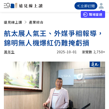
立即訂閱
職場雷達
遠見線上讀
產業綜合
航太展人氣王、外媒爭相報導，
錦明無人機爆紅仍難掩虧損
萬年生
2025-10-01
瀏覽數
2,750+
加入追蹤
萬年生