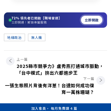
72%
領先者已開啟【職場雷達】
立即開啟
立即開通！解鎖專屬服務
地緣政治
無人機
上一篇
2025縣市競爭力》盧秀燕打通城市脈動，
「台中模式」拚出六都進步王
下一篇
一張生態照片背後有洋蔥！台達如何成功復
育一萬株珊瑚？
加入會員， 每月免費讀 4 篇