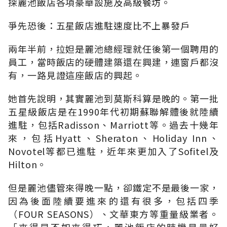
探麗池飯店各項豪華設施及高級餐坊。
爭先恐後：五星飯店進駐速度比不上暴發戶
兩年半前，拉妲是麗池總經理就任後第一個聘用的
員工，當時飯店的硬體建築還在興建，連窗戶都沒
有，一路見證這座飯店的興起。
她首先說明，其實麗池到莫斯科算是晚的。第一批
五星級飯店是在1990年代初期蘇聯解體後就陸續
進駐，包括Radisson、Marriott等。過去十幾年
來，包括Hyatt、Sheraton、Holiday Inn、
Novotel等都已進駐，近年來更加入了Sofitel及
Hilton。
但是麗池儘管來得晚一點，卻鐵定不是最後一家，
因為後面陸續要進來的還有很多，包括四季
（FOUR SEASONS）、文華東方等重量級業者。
「來得早不如來得巧，麗池飯店的時機是最好