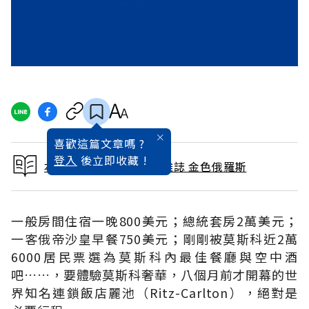
喜歡這篇文章嗎 ?
登入
後立即收藏 !
本文出自 2008 / 5月號雜誌 金色俄羅斯
一般房間住宿一晚800美元；總統套房2萬美元；
一客俄帝沙皇早餐750美元；剛剛被莫斯科近2萬
6000居民票選為莫斯科內最佳餐廳與空中酒
吧……，要體驗莫斯科奢華，八個月前才開幕的世
界知名連鎖飯店麗池（Ritz-Carlton），絕對是