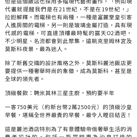
但是這個飯店也採用多幅現代藝術畫作，「例如現
代畫就提醒我們是在21世紀，不是在19世紀，」
拉妲解釋。而電梯也有兩種，一種是富麗堂皇引客
人進房間的電梯，另一則是玻璃金屬打造，具有現
代感的電梯，可直達頂樓最時髦的露天O2酒吧，
不少明星、名流都會到此聚集，遠眺克里姆林宮及
莫斯科夜景，最為迷人。
除了新舊交織的設計風格之外，莫斯科麗池飯店更
要提供一種奢華時尚的象徵，成為莫斯科，甚至是
全球的領先者。
頂級餐飲：聘米其林三星主廚，預約要半年
一客750美元（約新台幣2萬2500元）的頂級沙皇
早餐，堪稱全世界最貴的早餐，最令人瞠目結舌！
這是麗池酒店特別為了有意體驗帝俄奢華生活的消
費者設計的。包括一瓶當時專為沙皇打造的