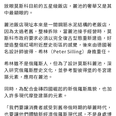
放眼莫斯科目前的五星級飯店，麗池的奢華又是其
中最顯眼的。
麗池飯店現址本來是一間鋼筋水泥結構的老飯店，
因為太過老舊，整棟拆除，當麗池接手經營時，莫
斯科市政府要求必須以完全復古型態重新建造，好
塑造整個紅場附近歷史街區的感覺，後來由德國著
名設計師彼得．希林（Peter Silling）身擔重任。
希林雖不是俄羅斯人，但為了設計莫斯科麗池，深
入研究俄羅斯歷史文化，並參考聖彼得堡的冬宮建
築元素，應用在麗池。
同時，為配合金磚四國崛起的新俄羅斯風貌，也加
入許多現代摩登建築的元素。
「我們要讓消費者感受到舊帝俄時期的華麗時代，
也要讓他們體驗新經濟俄羅斯現代感，不是身處博