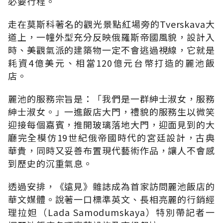
必要行程。
走在莫斯科著名的觀光景點紅場旁的Tverskava大
道上，一幢外型充分反映俄羅斯帝國風貌，設計入
時、美觀氣派的建築物一定不會逃過視線，它就是
耗資4億美元、相當120億元台幣打造的麗池飯
店。
麗池的服務宗旨是：「我們是一群紳士淑女，服務
紳士淑女。」一進飯店大門，禮貌的服務生以微笑
迎接每個嘉賓，推開玻璃落地大門，迎面見到的大
廳完全模仿19世紀俄帝國時代的宮廷設計，古典
華貴，同時又妥善布置現代藝術作品，讓人不會感
到歷史的沉重氣息。
透過安排，《遠見》雜誌成為首家訪問麗池飯店的
華文媒體。說著一口標準英文、長相亮麗的行銷經
理拉妲（Lada Samodumskaya）特別帶記者一