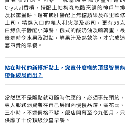
Crystal香檳，搭配上帕梅森乾酪烹調的神戶牛排
及松露蛋餅，還有鵝肝醬配上焦糖蘋果及布里歐修
土司，精選入口的義大利火腿及起司，更有56克
白鯨魚子醬配小薄餅，俄式的酸奶油及鵪鶉蛋，最
後是時令水果及甜點，鮮果汁及熱飲等，才完成這
套昂貴的早餐。
站在時代的新轉折點上，究竟什麼樣的頂級智慧能
帶你破局而出？
當然這不是隨點就可隨時供應的，必須事先預約，
專人服務消費者在自己房間內慢慢品嚐，需花兩、
三小時。不過價格不斐，飯店開幕至今九個月，只
供應了十份頂級沙皇早餐。