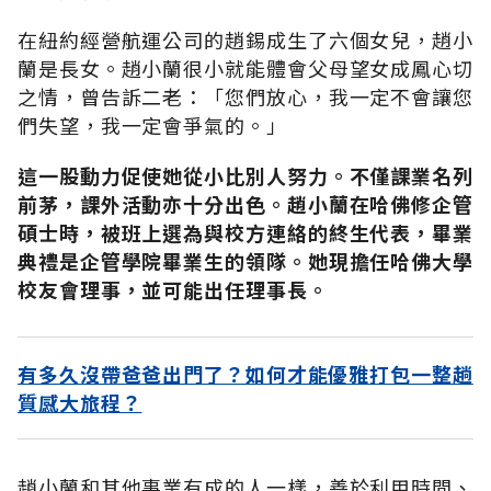
在紐約經營航運公司的趙錫成生了六個女兒，趙小
蘭是長女。趙小蘭很小就能體會父母望女成鳳心切
之情，曾告訴二老：「您們放心，我一定不會讓您
們失望，我一定會爭氣的。」
這一股動力促使她從小比別人努力。不僅課業名列
前茅，課外活動亦十分出色。趙小蘭在哈佛修企管
碩士時，被班上選為與校方連絡的終生代表，畢業
典禮是企管學院畢業生的領隊。她現擔任哈佛大學
校友會理事，並可能出任理事長。
有多久沒帶爸爸出門了？如何才能優雅打包一整趟
質感大旅程？
趙小蘭和其他事業有成的人一樣，善於利用時間、