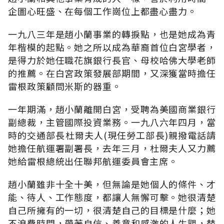
企圖心旺盛、在每個工作崗位上都盡心盡力。
一九八三年是趙小蘭事業的轉捩點，也是她成為青
年楷模的起點。她之所以成為華裔首位白宮學者，
是得力於她任職花旗銀行長官、母校哈佛大學老師
的推薦。在白宮政策發展部期間，又深獲當時擔任
雷根政策顧問米斯的器重。
一年期滿，趙小蘭離開白宮，受聘為美國商業銀行
副總裁，主管國際投資業務。一九八六年四月，當
時的交通部長杜爾夫人(現任勞工部長)親撥電話請
她擔任航運署副署長，去年三月，杜爾夫人又力薦
她給雷根總統出任聯邦航運委員會主席。
趙小蘭雖非十全十美，但無論是她個人的條件、才
能、待人、工作態度，都讓人無懈可擊。她很清楚
自己所擁有的一切，很清楚自己的目標是什麼；她
不浪費時問，帶著自信、善意和感激的人生觀，替