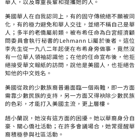
華人，以及尊重長輩和提攜她的人。
美國華人在自我認同上，有的固守傳統絕不願被同
化，有的極力避免和華人交往，並絕不稱自己是華
人；多半的老僑屬前類。被布希任命為白宮經濟顧
問委員會執行秘書的Lehmann Li屬於後者。這位
李先生從一九八二年起便在布希身旁做事，竟然沒
有一位華人領袖認識他；在他的任命宣布後，他拒
絕接受華文報紙的訪問，說他是美國人，也拒絕告
知他的中文姓名。
美國從政的少數族裔普遍面臨一個兩難，即一方面
需靠少數民族的支持，另一方面又得袂除少數民族
的色彩，才能打入美國主流，更上層樓。
趙小蘭說，她沒有這方面的困擾。她以華裔身分自
豪、關心僑社活動；在許多會議場合，她常提醒華
裔積極參與社區活動。