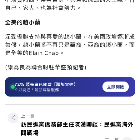
自己、家人、也為社會努力。
全美的趙小蘭
深受僑胞支持與喜愛的趙小蘭，在美國政壇逐漸成
氣候，趙小蘭將不再只是華裔、亞裔的趙小蘭，而
是全美的Elain Chao。
(樂為良為聯合報駐華盛頓記者)
72%
領先者已開啟【職場雷達】
立即開啟
立即開通！解鎖專屬服務
上一篇
訪民進黨僑務部主任陳漢卿談：民進黨海外
闢戰場
下一篇