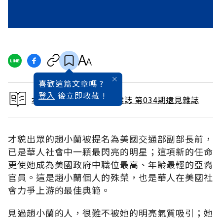
喜歡這篇文章嗎 ?
登入
後立即收藏 !
本文出自 1989 / 4月號雜誌 第034期遠見雜誌
才貌出眾的趙小蘭被提名為美國交通部副部長前，
已是華人社會中一顆最閃亮的明星；這項新的任命
更使她成為美國政府中職位最高、年齡最輕的亞裔
官員。這是趙小蘭個人的殊榮，也是華人在美國社
會力爭上游的最佳典範。
見過趙小蘭的人，很難不被她的明亮氣質吸引；她