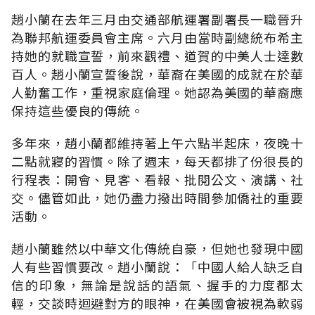
趙小蘭在去年三月由交通部航運署副署長一職晉升
為聯邦航運委員會主席。六月由當時副總統布希主
持她的就職宣誓，前來觀禮、道賀的中美人士達數
百人。趙小蘭宣誓後說，華裔在美國的成就在於華
人勤奮工作，重視家庭倫理。她認為美國的華裔應
保持這些優良的傳統。
多年來，趙小蘭都維持著上午六點半起床，夜晚十
二點就寢的習慣。除了週末，每天都排了份很長的
行程表：開會、見客、看報、批閱公文、演講、社
交。儘管如此，她仍盡力撥出時間參加僑社的重要
活動。
趙小蘭雖然以中華文化傳統自豪，但她也發現中國
人有些習慣要改。趙小蘭說：「中國人給人缺乏自
信的印象，無論是說話的語氣、握手的力度都太
輕，交談時迴避對方的眼神，在美國會被視為軟弱