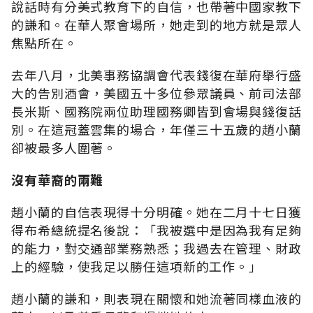
說話時有分美式教育下的自信，也帶著中國家教下
的謙和。在華人聚會場所，她走到的地方就是眾人
焦點所在。
去年八月，北美事務協調會代表錢復在華府舉行盛
大的告別酒會，美國五十多位參眾議員、前司法部
長米斯、國務院兩位助理國務卿皆到會場與錢復話
別。在這冠蓋雲集的場合，年僅三十五歲的趙小蘭
卻被最多人圍著。
沒有華裔的兩難
趙小蘭的自信表現得十分明確。她在二月十七日獲
得布希總統提名後說：「我被選中是因為我有足夠
的能力，對交通部業務熟悉；我過去在管理、財政
上的經驗，使我足以勝任這項新的工作。」
趙小蘭的謙和，則表現在關懷和她流著同樣血液的