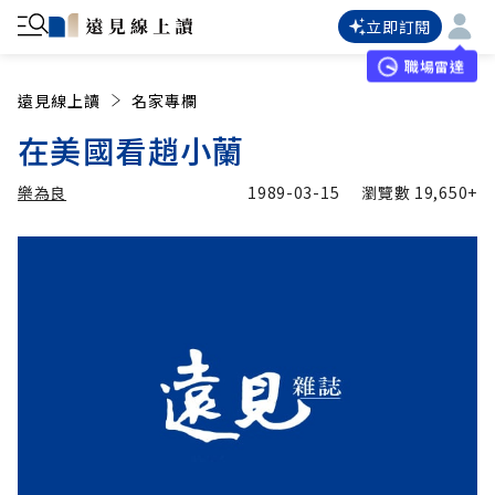
立即訂閱
職場雷達
遠見線上讀
名家專欄
在美國看趙小蘭
樂為良
1989-03-15
瀏覽數
19,650+
加入追蹤
樂為良