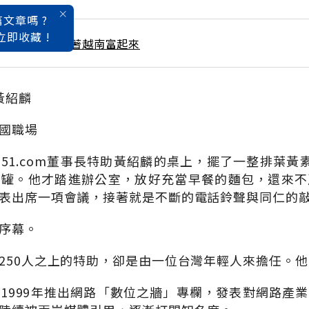
文章嗎 ?
立即收藏 !
 / 3月號雜誌 跟著越南富起來
黃紹麟
國職場
51.com董事長特助黃紹麟的桌上，擺了一整排葉黃
藥罐。他才踏進辦公室，放好充當早餐的麵包，還來不
表出席一項會議，接著就是不斷的電話鈴聲與同仁的
序幕。
250人之上的特助，卻是由一位台灣年輕人來擔任。
1999年推出網路「數位之牆」專欄，發表對網路產