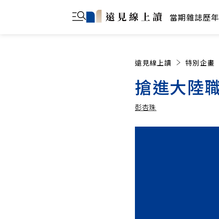
當期雜誌
歷
遠見線上讀
特別企畫
搶進大陸職
彭杏珠
彭杏珠