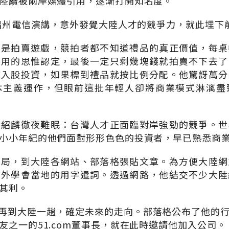
陸續被兩岸媒體引用，逐漸打開知名度。
到福州電信演講，意外發覺大陸人才的競爭力，就此埋下
目是拍賣遊戲，競拍者都不知道禮品的真正價值，每桌
慣用的思惟認定，最後一定只剩幾塊錢就拍賣不下去了
成入股投資，如果標到禮品就按比例分配。他驚訝萬分
本主義運作，但眼前這批年輕人卻將商業模式淋漓盡
黃紹麟徹夜難眠：台灣人才正面臨對岸強勁的競爭。世
小小年紀的他們面對形形色色的投資者，早已熟悉商
布局，到大陸各網站、部落格張貼文章。為方便大陸網
意外學會當地的用字遣詞。透過網路，他結交不少大陸
其利。
決定再到大陸一趟，確定未來的走向。部落格公布了他的
友之一的51.com董事長，就在此時邀請他加入公司。