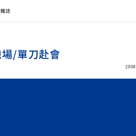
年雜誌
場/單刀赴會
2008
加入追蹤