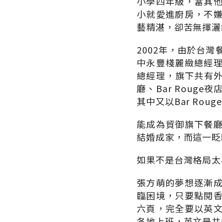
小學四年級，當其
小就愛進廚房，不
藝精湛，卻苦無揮灑
2002年，由於台
中永豐棧麗緻總經
總經理，旗下共有外
廳、Bar Rouge
其中又以Bar Rou
能成為貿御旗下餐
結婚成家，而這一眨
如果不是台灣格局太
張方萌的夢想逐漸
臨困境，只要點閱
六頁，完全要以英
各地上班，英文是共