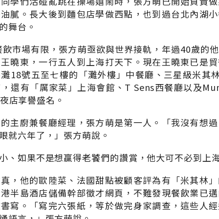
他同學們活碰亂跳在操場嬉鬧時，張方萌已開始負責做
嫌油膩。長大後到麵包店學做西點，也到過台北內湖小
的舞台。
灣餐飲市場有限，張方萌亟欲與世界接軌，年過40歲的
理王曉東，一行五人到上海打天下。現在王曉東已是貿
灘18號五至七樓的「灘外樓」中餐廳、三星級米其林Sen
夜店，還有「厲家菜」上海會館、T Sens西餐廳以及Mund
ge夜店享譽盛名。
廳的主廚兼餐廳經理，張方萌是第一人。「我沒有想過
眼就六年了，」張方萌說。
小、如果不是想贏得老饕們的讚賞，他大可不必到上
成真，他的歐陸菜、法國甜點被顧客評為有「米其林」
香港半島酒店儲備幹部徵才網頁，不難發現餐飲業已邁
文書寫。「寫完六張紙，等於做完身家調查，這些人經
通語言，」張方萌說。