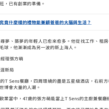
班，已有創業的準備。
究竟什麼樣的禮物能兼顧爸爸的大腦與生活？
陸尋夢、築夢的年輕人已愈來愈多。他從找工作、租房
毛球，他漸漸成為另一波的新上海人。
餐廳經理張方萌
職涯新局
的T Sens餐廳，四周環繞的盡是五星級酒店，右前方
世博會大量的人潮。
飲業當中，47歲的張方萌能當上T Sens的主廚兼餐