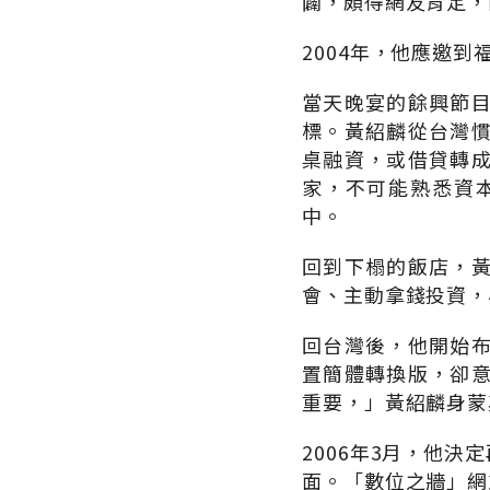
闢，頗得網友肯定，
2004年，他應邀
當天晚宴的餘興節
標。黃紹麟從台灣
桌融資，或借貸轉
家，不可能熟悉資
中。
回到下榻的飯店，
會、主動拿錢投資，
回台灣後，他開始
置簡體轉換版，卻
重要，」黃紹麟身蒙
2006年3月，他
面。「數位之牆」網