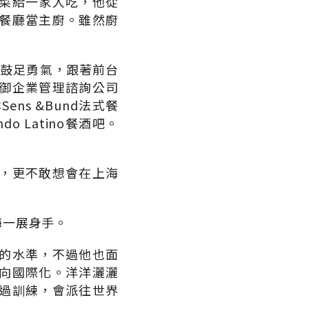
菜給一家人吃，他從
餐廳當主廚。雖然廚
他鼓足勇氣，跟著前台
御企業管理諮詢公司
s &Bund法式餐
o Latino餐酒吧。
，更不敢想會在上海
海一展身手。
的水準，不過他也面
向國際化。洋洋灑灑
過訓練，會派往世界