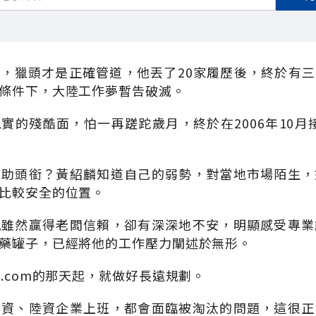
，獵頭才是正確管道，他丟了20家履歷後，終於有
條件下，大陸工作夢暫告破滅。
實的殘酷面，怕一再蹉跎歲月，終於在2006年10月接受
特助頭銜？黃紹麟知道自己的弱勢，對當地市場陌生，
比較安全的位置。
現雖然贏得老闆信賴，卻有深深地不安，明顯感受專業
藥罐子，已經將他的工作壓力闡述於無形。
.com的那天起，就做好長遠規劃。
台資、陸資企業上班，都會面臨被淘汰的問題，這很正