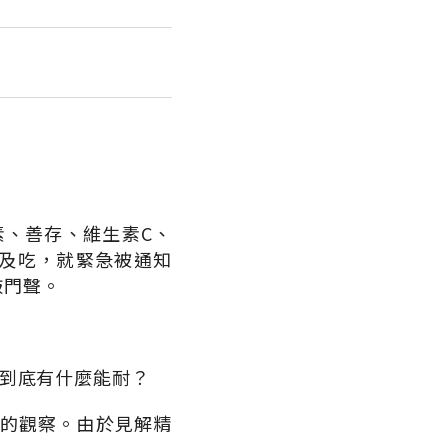
素、善存、維生素C、
及吃，就緊急被通知
敲門聲。
他到底有什麼能耐？
業的觀察。由於見解精