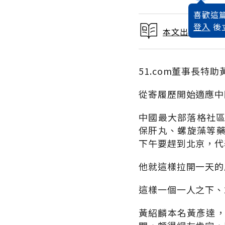
喜歡這篇
登入
後
本文出自 2008
51.com董事長特助
從寄履歷開始適應中
中國最大部落格社區
保肝丸、螺旋藻等
下午要趕到北京，代
他就這樣拉開一天的
這樣一個一人之下、
黃紹麟本名黃彥達，