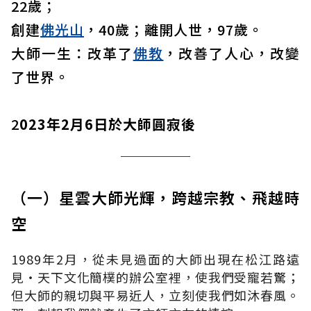
22歲；
創建
佛光山
，40歲；離開人世，97歲。
大師一生：改革了
佛教
，改善了人心，改變
了世界。
2
023年2月6日於大師圓寂後
（一）星雲大師光輝，跨越宗教、飛越時
空
1989年2月，從未見過面的大師出現在松江路遠
見‧天下文化簡樸的辦公室裡，使我們受寵若驚；
但大師的親切與平易近人，立刻使我們如沐春風。