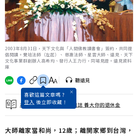
2003年8月31日，天下文化與「人間佛教讀書會」簽約，共同提
倡閱讀。覺培法師（左起）、 慈惠法師、星雲大師、遠見．天下
文化事業群創辦人高希均、發行人王力行，同場見證。遠見資料
庫
聽遠見
喜歡這篇文章嗎 ?
登入
後立即收藏 !
本文出自 2025 / 7月號雜誌 養大你的退休金
大師離家當和尚，12歲；離開家鄉到台灣，