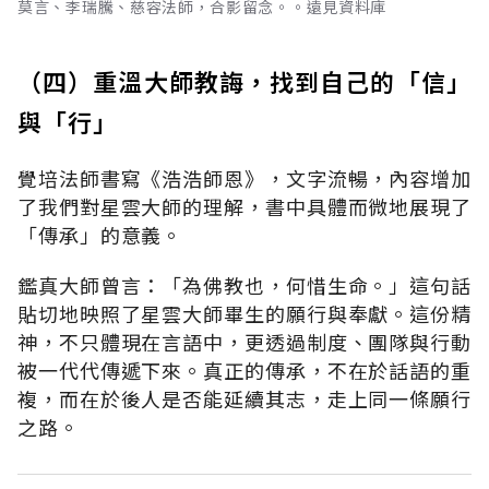
莫言、李瑞騰、慈容法師，合影留念。。遠見資料庫
（四）重溫大師教誨，找到自己的「信」
與「行」
覺培法師書寫《浩浩師恩》，文字流暢，內容增加
了我們對星雲大師的理解，書中具體而微地展現了
「傳承」的意義。
鑑真大師曾言：「為佛教也，何惜生命。」這句話
貼切地映照了星雲大師畢生的願行與奉獻。這份精
神，不只體現在言語中，更透過制度、團隊與行動
被一代代傳遞下來。真正的傳承，不在於話語的重
複，而在於後人是否能延續其志，走上同一條願行
之路。