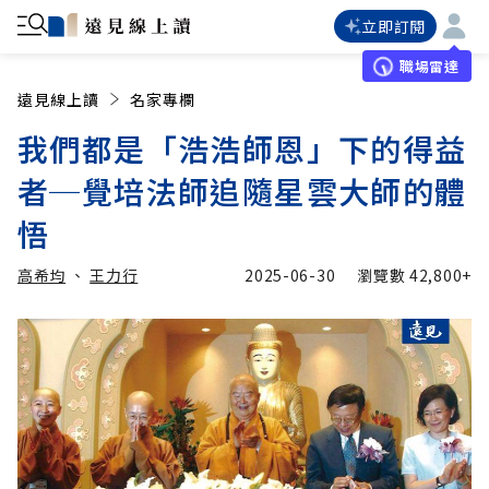
立即訂閱
職場雷達
遠見線上讀
名家專欄
我們都是「浩浩師恩」下的得益
者─覺培法師追隨星雲大師的體
悟
高希均
、
王力行
2025-06-30
瀏覽數
42,800+
加入追蹤
加入追蹤
高希均
王力行