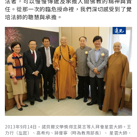
法者，可以慢慢傳遞及承擔人間佛教的精神與責
任。從那一次的臨危授命裡，我們深切感受到了覺
培法師的聰慧與承擔。
2013年9月14日，諾貝爾文學獎得主莫言等人拜會星雲大師。王
力行（左起）、高希均、蔣偉寧（時為教育部長）、 星雲大師、