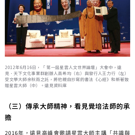
2012年6月16日，「 第一屆星雲人文世界論壇」大會中，遠
見．天下文化事業群創辦人高希均（右）與發行人王力行（左）
受文學大師余秋雨之託，將他親自抄寫的書法《心經》和新著致
贈星雲大師（中）。遠見資料庫
（三）傳承大師精神，看見覺培法師的承
擔
2016年，遠見高峰會邀請星雲大師主講「共識與