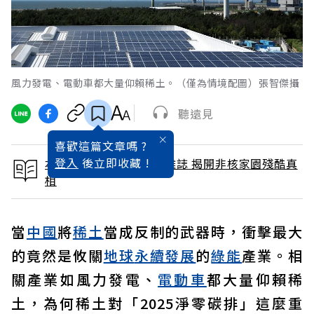
風力發電、電動車都大量仰賴稀土。（僅為情境配圖）張智傑攝
聽遠見
喜歡這篇文章嗎 ?
登入
後立即收藏 !
本文出自 2025 / 6月號雜誌 揭開非核家園殘酷真
相
當
中國
將
稀土
當成反制的武器時，衝擊最大
的竟然是攸關
地球
永續發展
的
綠能
產業。相
關產業如風力發電、
電動車
都大量仰賴稀
土，為何稀土對「2025淨零碳排」這麼重