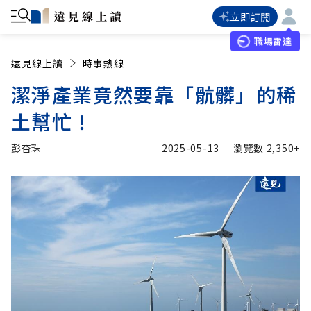
立即訂閱
職場雷達
遠見線上讀
時事熱線
潔淨產業竟然要靠「骯髒」的稀
土幫忙！
彭杏珠
2025-05-13
瀏覽數
2,350+
加入追蹤
彭杏珠