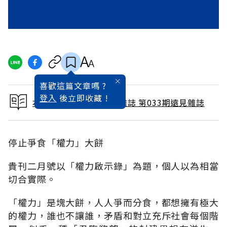
喜歡這篇文章嗎 ?
登入
後立即收藏 !
本文出自 1989 / 3月號雜誌 第033期遠見雜誌
停止爭食「權力」大餅
貴刊二月號以「權力啟示錄」為題，個人以為相當
切合實際。
「權力」是塊大餅，人人爭而分食，都想擁有極大
的權力，誰也不讓誰，矛盾和對立充斥社會每個階