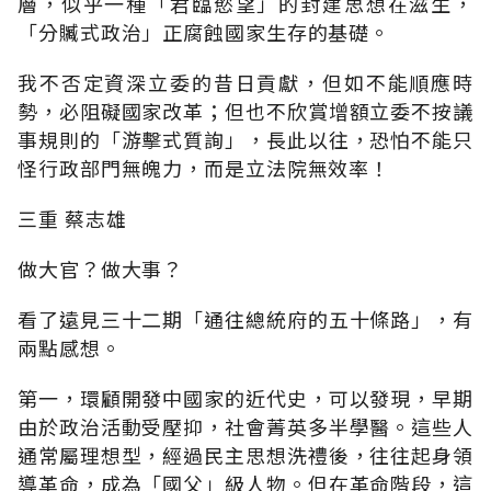
層，似乎一種「君臨慾望」的封建思想在滋生，
「分贓式政治」正腐蝕國家生存的基礎。
我不否定資深立委的昔日貢獻，但如不能順應時
勢，必阻礙國家改革；但也不欣賞增額立委不按議
事規則的「游擊式質詢」，長此以往，恐怕不能只
怪行政部門無魄力，而是立法院無效率！
三重 蔡志雄
做大官？做大事？
看了遠見三十二期「通往總統府的五十條路」，有
兩點感想。
第一，環顧開發中國家的近代史，可以發現，早期
由於政治活動受壓抑，社會菁英多半學醫。這些人
通常屬理想型，經過民主思想洗禮後，往往起身領
導革命，成為「國父」級人物。但在革命階段，這