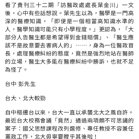
看了貴刊三十二期「訪醫政處處長葉金川」一文
後，心中有些話想說。葉先生以為，醫學是一門高
深的醫療知識，「即便是一個相當高知識水準的
人，醫學知識可能只有小學程度。」更認為，「大
部分人告醫生都是希望得到金錢賠償」、「醫生應
該不是故意要去害病人的」……，身為一位醫政首
長，處理醫療糾紛的態度，竟然是強烈地站在醫師
的立場，醫生大多能在醫療糾紛中勝訴，也就不足
為怪了。
台中 彭先生
台大、北大較勁
自中樞遷台以來，台大一直以承襲北大之風自許。
最近台大校務會議「竟然」通過兩項頗不可思議的
案子：國父思想課程改列選修、專任教授不容兼任
黨政工作，北大毋寧要瞠乎其後啦！