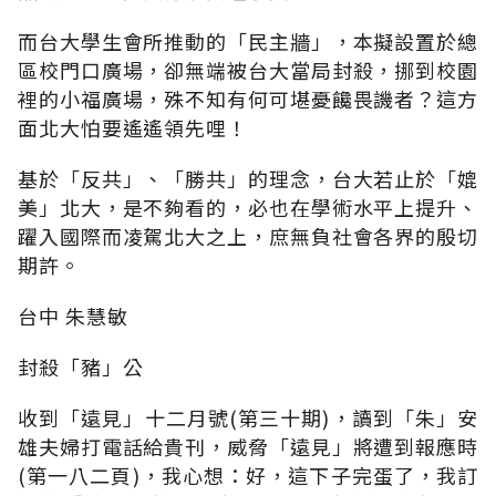
而台大學生會所推動的「民主牆」，本擬設置於總
區校門口廣場，卻無端被台大當局封殺，挪到校園
裡的小福廣場，殊不知有何可堪憂饞畏譏者？這方
面北大怕要遙遙領先哩！
基於「反共」、「勝共」的理念，台大若止於「媲
美」北大，是不夠看的，必也在學術水平上提升、
躍入國際而凌駕北大之上，庶無負社會各界的殷切
期許。
台中 朱慧敏
封殺「豬」公
收到「遠見」十二月號(第三十期)，讀到「朱」安
雄夫婦打電話給貴刊，威脅「遠見」將遭到報應時
(第一八二頁)，我心想：好，這下子完蛋了，我訂