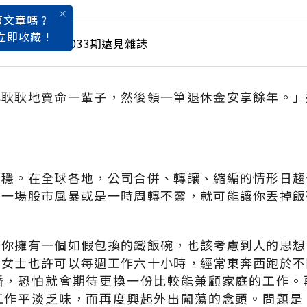
文章嗎 ?
立即收藏 !
 / 3月號雜誌 第033期遠見雜誌
心耿耿地賣命一輩子，然後領一筆退休金安享餘年。」
安穩。在全球各地，公司合併、轉讓、縮編的情形日趨
。一場股市風暴或是一時周轉不靈，就可能讓你丟掉飯
算你擁有一個如假包換的鐵飯碗，也該考慮到人的思想
的女士也許可以每週工作六十小時，經常東奔西跑於不
婚，恐怕就會期待更換一份比較能兼顧家庭的工作。
工作平淡乏味，而再度興起外出闖蕩的念頭。問題是