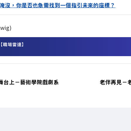
淹沒，你是否也急需找到一個指引未來的座標？
wig)
【職場雷達】
務
舞台上－藝術學院戲劇系
老伴再見－