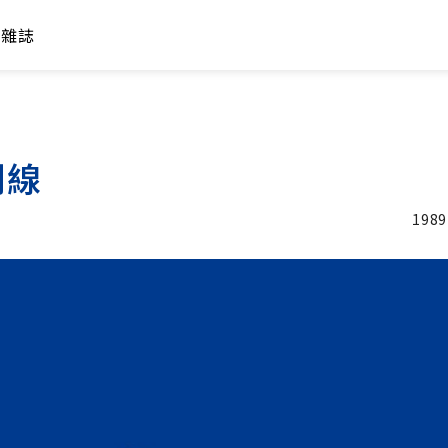
年雜誌
副線
1989
加入追蹤