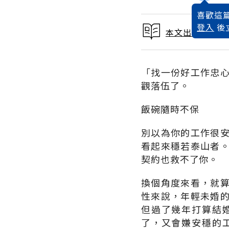
喜歡這篇
登入
後
本文出自 1989
「找一份好工作忠
觀落伍了。
飯碗隨時不保
別以為你的工作很
看起來穩若泰山者
契約也救不了你。
換個角度來看，就
性來說，年輕未婚
但過了幾年打算結
了，又會嫌安穩的