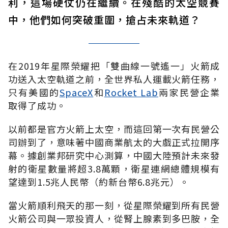
利，這場硬仗仍在繼續。在殘酷的太空競賽
中，他們如何突破重圍，搶占未來軌道？
在
2019
年星際榮耀把「雙曲線一號遙一」火箭成
功送入太空軌道之前，全世界私人運載火箭任務，
只有美國的
SpaceX
和
Rocket Lab
兩家民營企業
取得了成功。
以前都是官方火箭上太空，而這回第一次有民營公
司辦到了，意味著中國商業航太的大戲正式拉開序
幕。據創業邦研究中心測算，中國大陸預計未來發
射的衛星數量將超
3.8
萬顆，衛星連網總體規模有
望達到
1.5
兆人民幣（約新台幣
6.8
兆元）。
當火箭順利飛天的那一刻，從星際榮耀到所有民營
火箭公司與一眾投資人，從腎上腺素到多巴胺，全