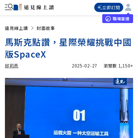
立即訂閱
職場雷達
遠見線上讀
封面故事
馬斯克點讚，星際榮耀挑戰中國
版SpaceX
邱莉燕
2025-02-27
瀏覽數
1,150+
加入追蹤
邱莉燕