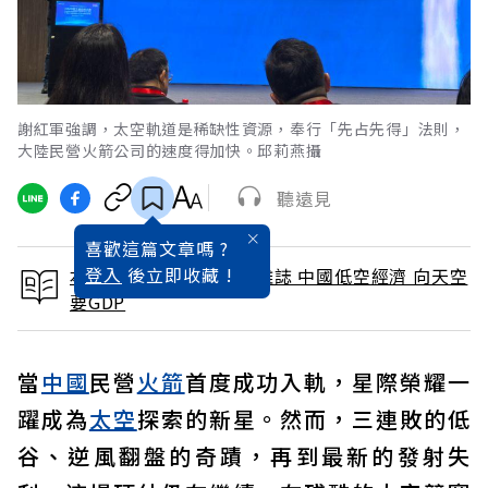
謝紅軍強調，太空軌道是稀缺性資源，奉行「先占先得」法則，
大陸民營火箭公司的速度得加快。邱莉燕攝
聽遠見
喜歡這篇文章嗎 ?
登入
後立即收藏 !
本文出自 2025 / 3月號雜誌 中國低空經濟 向天空
要GDP
當
中國
民營
火箭
首度成功入軌，星際榮耀一
躍成為
太空
探索的新星。然而，三連敗的低
谷、逆風翻盤的奇蹟，再到最新的發射失