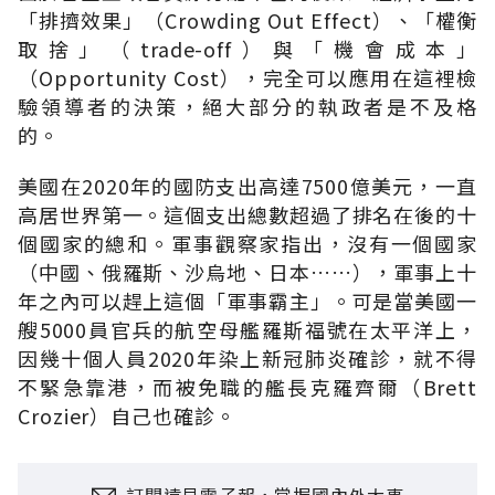
「排擠效果」（
Crowding Out Effect
）、「權衡
取捨」（
trade-off
）與「機會成本」
（
Opportunity Cost
），完全可以應用在這裡檢
驗領導者的決策，絕大部分的執政者是不及格
的。
美國在
2020
年的國防支出高達
7500
億美元，一直
高居世界第一。這個支出總數超過了排名在後的十
個國家的總和。軍事觀察家指出，沒有一個國家
（中國、俄羅斯、沙烏地、日本
……
），軍事上十
年之內可以趕上這個「軍事霸主」。可是當美國一
艘
5000
員官兵的航空母艦羅斯福號在太平洋上，
因幾十個人員
2020
年染上新冠肺炎確診，就不得
不緊急靠港，而被免職的艦長克羅齊爾（
Brett
Crozier
）自己也確診。