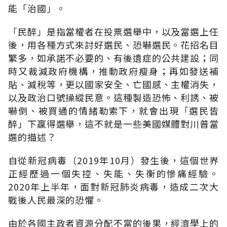
能「治國」。
「民醉」是指當權者在投票選舉中，以及當選上任
後，用各種方式來討好選民、恐嚇選民。花招名目
繁多，如承諾不必要的、有後遺症的公共建設；同
時又裁減政府機構，推動政府瘦身；再如發送補
貼、減稅等，更以國家安全、亡國感、主權消失，
以及政治口號操縱民意。這種製造恐怖、利誘、被
嚇倒、被買通的情緒勒索下，就會出現「選民皆
醉」下贏得選舉，這不就是一些美國媒體對川普當
選的描述？
自從新冠病毒（
2019
年
10
月）發生後，這個世界
正經歷過一個失控、失能、失衡的慘痛經驗。
2020
年上半年，面對新冠肺炎病毒，造成二次大
戰後人民最深的恐懼。
由於各國主政者資源分配不當的後果，經濟學上的