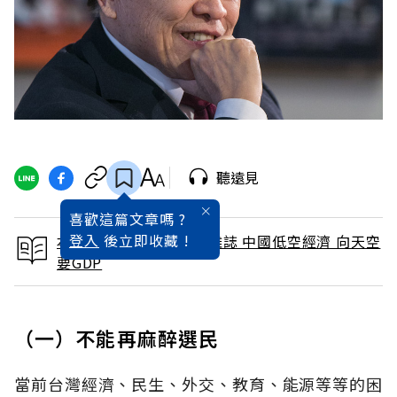
聽遠見
喜歡這篇文章嗎 ?
登入
後立即收藏 !
本文出自 2025 / 3月號雜誌 中國低空經濟 向天空
要GDP
（一）不能再麻醉選民
當前台灣經濟、民生、外交、教育、能源等等的困