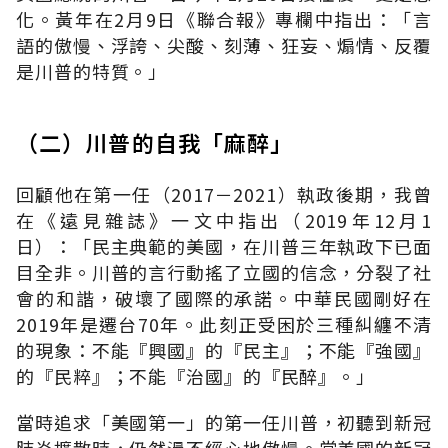
化。黃年在
2
月
9
日《聯合報》專欄中指出：「言
語的傲慢、浮誇、尖酸、刻薄、狂妄、煽情、反覆
是川普的特質。」
（二）川普的自我「麻醉」
回顧他在第一任（
2017－2021
）執政後期，我曾
在《遠見雜誌》一文中指出（
2019
年
12
月
1
日）：「民主典範的美國，在川普三年執政下已面
目全非。川普的言行動搖了立國的信念，分裂了社
會的和諧，破壞了國際的承諾。中華民國剛好在
2019
年是遷台
70
年。此刻正受困於三種糾纏不清
的現象：不能『興國』的『民主』；不能『強國』
的『民粹』；不能『治國』的『民醉』。」
當時追求「美國第一」的第一任川普，初聽到新冠
肺炎擴散時，仍然漫不經心地傲慢。當美國的新冠