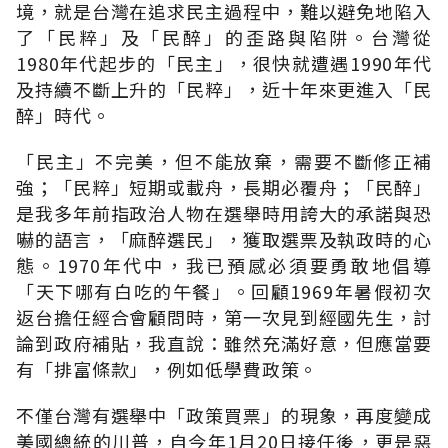
境，就是台灣在追求民主過程中，難以避免地陷入
了「民粹」及「民醉」的歪路與陷阱。台灣從
1980
年代起步的「民主」，很快就遭遇
1990
年代
及持續不斷上升的「民粹」，近十年來更進入「民
醉」時代。
「民主」不完美，但不能放棄，需要不斷修正補
強；「民粹」短期或載舟，長期必覆舟；「民醉」
是我多年前指政治人物在選舉時用誇大的承諾與恐
嚇的語言，「麻醉選民」，獲取選票及執政時的心
態。
1970
年代中，我已預感必須要勇敢地倡導
「天下哪有白吃的午餐」。回顧
1969
年暑假初次
返台擔任經合會顧問時，第一次見到經國先生，討
論到政府補貼，我直說：雖然充滿好意，但應當要
有「排富條款」，例如低學費政策。
不僅台灣有選舉中「政策買票」的現象，再度變成
美國總統的川普，自今年
1
月
20
日接任後，更是惡