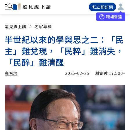
立即訂閱
職場雷達
遠見線上讀
名家專欄
半世紀以來的學與思之二：「民
主」難兌現，「民粹」難消失，
「民醉」難清醒
高希均
2025-02-25
瀏覽數
17,500+
加入追蹤
高希均