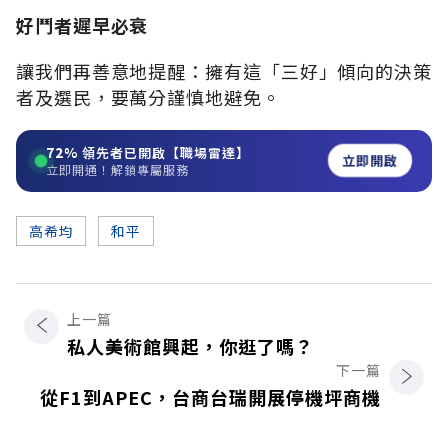
好鬥者遲早必衰
讓我們再善意地提醒：擁有這「三好」傾向的決策
者及選民，要萬分謹慎地避免。
72%
領先者已開啟【職場雷達】
立即開啟
立即開通！解鎖專屬服務
高希均
和平
上一篇
私人美術館興起，你逛了嗎？
下一篇
從F1到APEC，台商台瑞開展停機坪商機