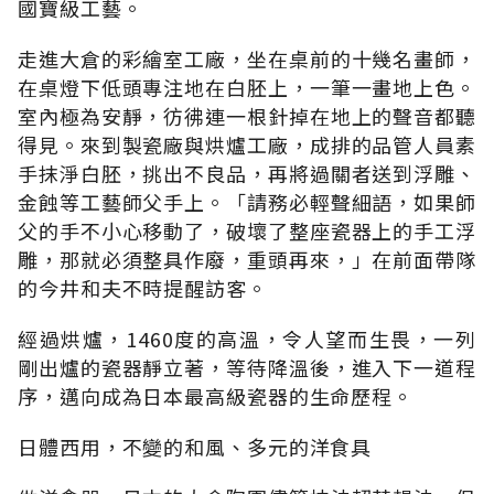
國寶級工藝。
走進大倉的彩繪室工廠，坐在桌前的十幾名畫師，
在桌燈下低頭專注地在白胚上，一筆一畫地上色。
室內極為安靜，彷彿連一根針掉在地上的聲音都聽
得見。來到製瓷廠與烘爐工廠，成排的品管人員素
手抹淨白胚，挑出不良品，再將過關者送到浮雕、
金蝕等工藝師父手上。「請務必輕聲細語，如果師
父的手不小心移動了，破壞了整座瓷器上的手工浮
雕，那就必須整具作廢，重頭再來，」在前面帶隊
的今井和夫不時提醒訪客。
經過烘爐，1460度的高溫，令人望而生畏，一列
剛出爐的瓷器靜立著，等待降溫後，進入下一道程
序，邁向成為日本最高級瓷器的生命歷程。
日體西用，不變的和風、多元的洋食具