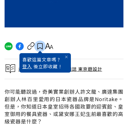
喜歡這篇文章嗎 ?
登入
後立即收藏 !
本文出自 2007 / 7月號雜誌 東京遊設計
你可能聽說過，奇美實業創辦人許文龍、廣達集團
創辦人林百里愛用的日本瓷器品牌是Noritake。
但是，你知道日本皇室招待各國政要的迎賓館、皇
室御用的餐具瓷器、或黛安娜王妃生前最喜歡的高
級瓷器是什麼？