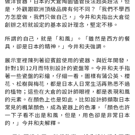
做洋食器，日本的大倉陶園儘管技法超英趕法，但
是，外觀跟歐洲頂級品牌有何不同？「我們不學西
方怎麼做，我們只做自己，」今井和夫指出大倉從
創辦之初就設定的基本設計理念，堅定不移。
所謂的自己，就是「和風」。「雖然是西方的餐
具，卻是日本的精神，」今井和夫強調。
展示室裡陳列著迎賓館使用的瓷器、與近年開發，
針對1到12月而特別設計的瓷盤等。今井和夫手指
著一些瓷盤的彩繪，仔細一看，圖樣有蒲公英、櫻
花、松樹與梅花，都是日本人日常生活再熟悉不過
的植物；這些在大倉的設計師眼裡，都是表現和風
的元素。在顏色上也是如此，比如設計師擷取日本
常見的楓葉顏色，成為瓷器上的色澤，「顏色也許
一下子看不出是和風，但是，用色卻是非常日本
的，」今井和夫解釋。