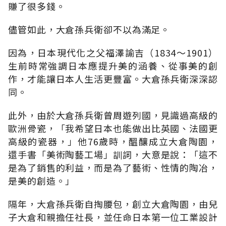
賺了很多錢。
儘管如此，大倉孫兵衛卻不以為滿足。
因為，日本現代化之父福澤諭吉（1834～1901）
生前時常強調日本應提升美的涵養、從事美的創
作，才能讓日本人生活更豐富。大倉孫兵衛深深認
同。
此外，由於大倉孫兵衛曾周遊列國，見識過高級的
歐洲骨瓷，「我希望日本也能做出比英國、法國更
高級的瓷器，」他76歲時，醞釀成立大倉陶園，
還手書「美術陶藝工場」訓詞，大意是說：「這不
是為了銷售的利益，而是為了藝術、性情的陶冶，
是美的創造。」
隔年，大倉孫兵衛自掏腰包，創立大倉陶園，由兒
子大倉和親擔任社長，並任命日本第一位工業設計