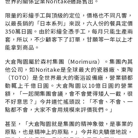
世界的關係企業Noritake通路售出。
限量的彩繪手工與頂級的定位，價格也不同凡響，
以最長銷的「日本系列」來說，六人份的餐具定價
350萬日圓。由於彩繪全憑手工，每月只能生產兩
套，所以，不少顧客下了訂單，甘願等一年以上才
能拿到商品。
大倉陶園屬於森村集團（Morimura）。集團內其
他公司，如Noritake是全球最大的瓷器廠、東陶
（TOTO）是全世界最大的衛浴設備廠，營業額都
動輒上千億日圓。大倉陶園以10億日圓的營業
額，「一起開集團會議，會不會覺得矮人一截，很
不好意思？」今井連忙搖頭說：「不會、不會、一
點都不會，大家不會用規模來評價我們。」
甚至，「大倉陶園就是集團的精神象徵，是事業的
原點，也是精神上的原點，」今井和夫驕傲地說，