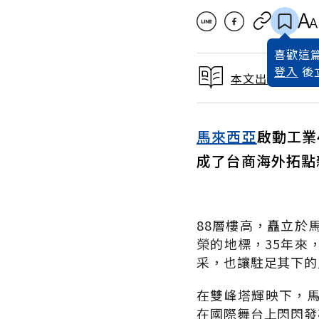
喜歡這篇
登入
後
本文出自 2024
馬來西亞
啟動工業
成了台商海外拓點
88層樓高，矗立於
榮的地標，35年來
采，也讓駐足其下的
在雙峰塔輝映下，
在國際舞台上閃閃發