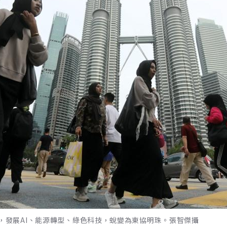
畫，發展AI、能源轉型、綠色科技，蛻變為東協明珠。張智傑攝