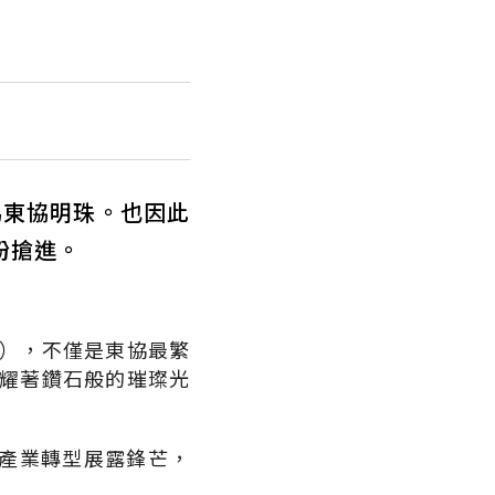
為東協明珠。也因此
紛搶進。
塔），不僅是東協最繁
閃耀著鑽石般的璀璨光
產業轉型展露鋒芒，