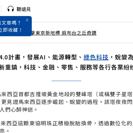
聽遠見
文章嗎 ?
立即收藏 !
 / 9月號雜誌 直擊東京新地標 麻布台之丘奇蹟
4.0計畫，發展AI、能源轉型、
綠色科技
，蛻變
新重鎮，科技、金融、零售、服務等各行各業紛
馬來西亞首都吉隆坡黃金地段的雙峰塔（或稱雙子星
，更見證馬來西亞逐步崛起、蛻變的過程。該塔夜夜
人們心醉神迷。
馬來西亞這顆東協明珠正積極脫胎換骨，透過數位化的
亮。