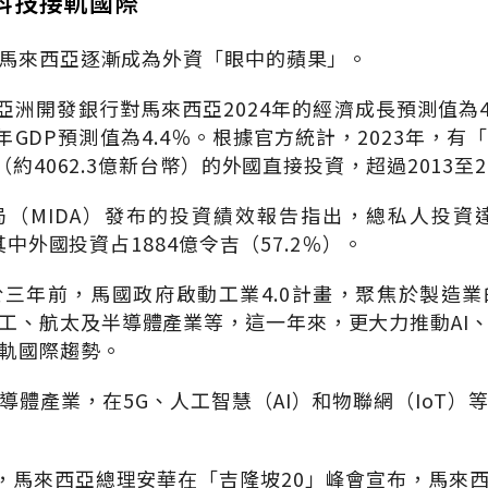
科技接軌國際
馬來西亞逐漸成為外資「眼中的蘋果」。
 亞洲開發銀行對馬來西亞2024年的經濟成長預測值為4
年GDP預測值為4.4％。根據官方統計，2023年，
（約4062.3億新台幣）的外國直接投資，超過2013至
（MIDA）發布的投資績效報告指出，總私人投資達
其中外國投資占1884億令吉（57.2％）。
三年前，馬國政府啟動工業4.0計畫，聚焦於製造
工、航太及半導體產業等，這一年來，更大力推動AI
軌國際趨勢。
導體產業，在5G、人工智慧（AI）和物聯網（IoT）
日，馬來西亞總理安華在「吉隆坡20」峰會宣布，馬來