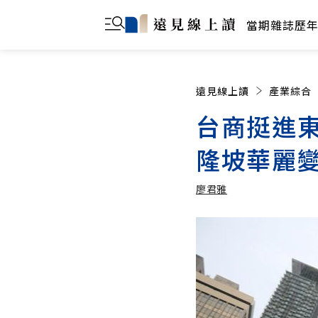
當期雜誌
歷
遠見線上讀
產業綜合
台商挺進
隆坡華麗
廖君雅
廖君雅