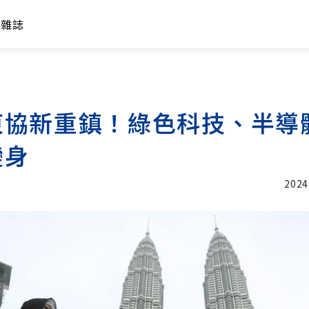
年雜誌
東協新重鎮！綠色科技、半導
變身
2024
加入追蹤