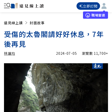
立即訂閱
職場雷達
遠見線上讀
封面故事
受傷的太魯閣請好好休息，7年
後再見
林讓均
2024-07-05
瀏覽數
11,700+
加入追蹤
林讓均