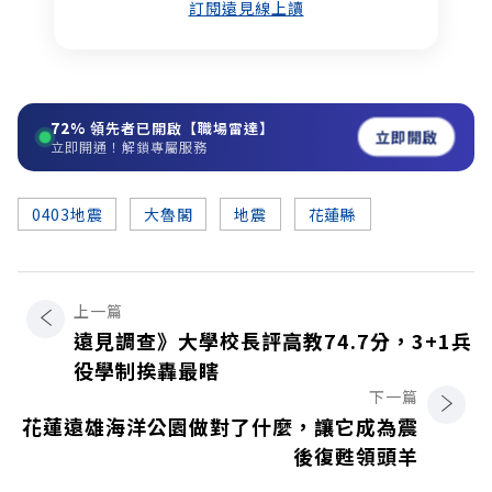
訂閱遠見線上讀
72%
領先者已開啟【職場雷達】
立即開啟
立即開通！解鎖專屬服務
0403地震
大魯閣
地震
花蓮縣
上一篇
遠見調查》大學校長評高教74.7分，3+1兵
役學制挨轟最瞎
下一篇
花蓮遠雄海洋公園做對了什麼，讓它成為震
後復甦領頭羊