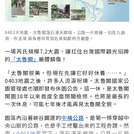
0403大地震，太魯閣落石漫天崩塌，公路一片狼藉，包括九曲
洞、布洛灣 與長春祠等知名景點都坍方嚴重。
一場芮氏規模7.2大震，讓扛住台灣國際觀光招牌
的
「太魯閣」
遍體鱗傷！
「
太魯閣很美，但現在先讓它好好休養
……。」
0403地震之後，許多人流淚祝禱，太魯閣國家公
園管理處也隨即發布休園公告。這一休，是太魯閣
開園38年以來首度全面閉關檢修，也將是最長的
一次休息，可能七年後才能再見太魯閣全貌。
園區內沿著峽谷闢建的
中橫公路
，是第一條穿越中
央山脈的公路，也是手工挖鑿出來的工程奇蹟。然
而，
0403地震
當下，落石漫天崩塌，公路一片狼