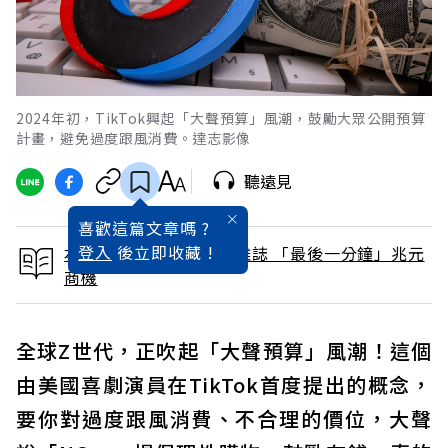
2024年初，TikTok興起「大聲預算」風潮，鼓勵大眾公開預算
計畫，避免過度跟風消費。達志影像
聽遠見
喜歡這篇文章嗎 ?
登入
後立即收藏 !
本文出自 2024 / 3月號雜誌 「最後一分鐘」兆元
商機
全球Z世代，正吹起「大聲預算」風潮！這個
由美國喜劇演員在TikTok首度提出的概念，
要你對過度跟風消費、不合理的價位，大聲