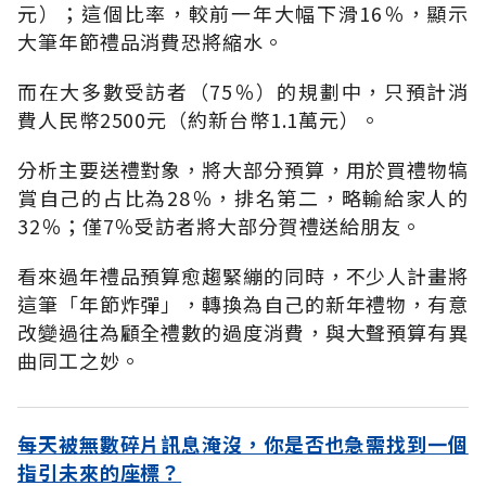
元）；這個比率，較前一年大幅下滑
16
％，顯示
大筆年節禮品消費恐將縮水。
而在大多數受訪者（
75
％）的規劃中，只預計消
費人民幣
2500
元（約新台幣
1.1
萬元）。
分析主要送禮對象，將大部分預算，用於買禮物犒
賞自己的占比為
28
％，排名第二，略輸給家人的
32
％；僅
7
％受訪者將大部分賀禮送給朋友。
看來過年禮品預算愈趨緊繃的同時，不少人計畫將
這筆「年節炸彈」，轉換為自己的新年禮物，有意
改變過往為顧全禮數的過度消費，與大聲預算有異
曲同工之妙。
每天被無數碎片訊息淹沒，你是否也急需找到一個
指引未來的座標？