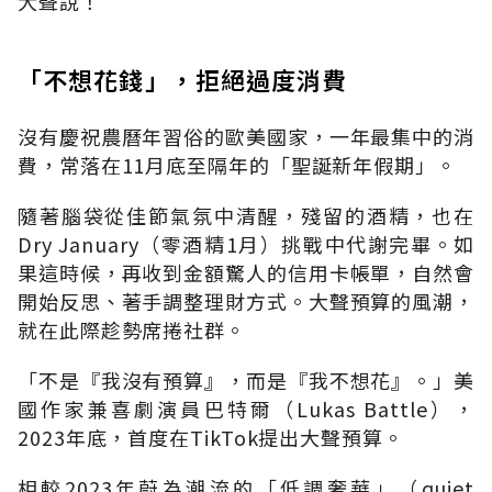
大聲說！
「不想花錢」，拒絕過度消費
沒有慶祝農曆年習俗的歐美國家，一年最集中的消
費，常落在
11
月底至隔年的「聖誕新年假期」。
隨著腦袋從佳節氣氛中清醒，殘留的酒精，也在
Dry January
（零酒精
1
月）挑戰中代謝完畢。如
果這時候，再收到金額驚人的信用卡帳單，自然會
開始反思、著手調整理財方式。大聲預算的風潮，
就在此際趁勢席捲社群。
「不是『我沒有預算』，而是『我不想花』。」美
國作家兼喜劇演員巴特爾（
Lukas Battle
），
2023
年底，首度在
TikTok
提出大聲預算。
相較
2023
年蔚為潮流的「低調奢華」（
quiet