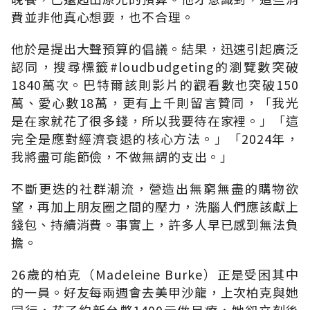
費並非他真心想要，也不合理。
他於是提出大聲預算的倡議。結果，迅速引起廣泛
認同，搜尋標籤
#loudbudgeting
的瀏覽數突破
1840
萬次。巴特爾該則影片的觀看數也突破
150
萬、愛心數
18
萬，更有上千則留言贊同，「我光
是在家就花了很多錢，所以我要待在家裡。」「這
完全是應對經濟衰退的核心方法。」「
2024
年，
我將盡可能節儉，不做無謂的支出。」
不斷更迭的社群潮流，營造出無窮無盡的購物欲
望，再加上朋友圈之間的壓力，洗腦人們應該獻上
錢包、持續消費。事實上，許多人早已感到無法負
擔。
26
歲的柏克（
Madeleine Burke
）正是受困其中
的一員。好友每兩週會去美甲沙龍，上次柏克與她
同行，花了約新台幣
1400
元做足療，她卻立刻後