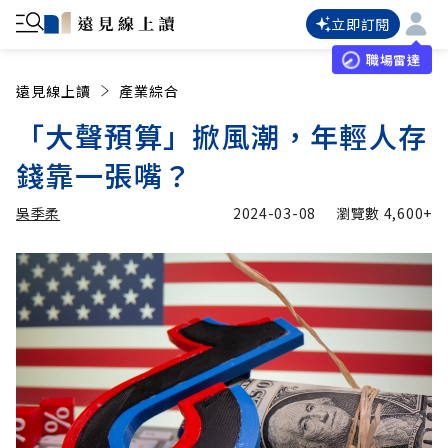
立即訂閱
職場雷達
遠見線上讀
產業綜合
「大聲預算」掀風潮，年輕人存
錢靠一張嘴？
吳季柔
2024-03-08
瀏覽數
4,600+
加入追蹤
吳季柔