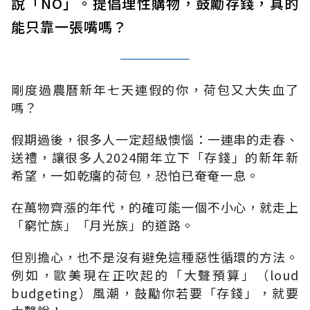
說「NO」。提倡理性購物，鼓勵存錢，真的
能只靠一張嘴嗎？
剛度過農曆新年七天連假的你，荷包又大失血了
嗎？
假期過後，很多人一定超級懊惱：一連串的走春、
送禮，讓很多人
2024
開年立下「存錢」的新年新
希望，一如乾癟的荷包，恐怕已奄奄一息。
在萬物齊漲的年代，的確可能一個不小心，就走上
「窮忙族」「月光族」的道路。
但別擔心，也不是沒有避免這種惡性循環的方法。
例如，歐美現在正吹起的「大聲預算」（
loud
budgeting
）風潮，鼓勵你若要「存錢」，就要