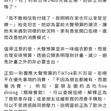
悔了。
「我不敢相信我付錢了，我明明在家也可以享受足
療。」柏克坦言，她認為當前大聲預算的潮流，讓
她未來遇到同樣的狀況時，更有勇氣開口拒絕，進
而改善她的消費模式。
值得注意的是，大聲預算並非一味縮衣節食，而是
合理安排預算，透過公開表明理財計畫，減少、避
免計畫之外的非必要支出。
正如一則響應大聲預算的
TikTok
影片形容，拒絕
不在優先事項的消費，「不因為朋友都擁有，而跟
著消費。」例如，當朋友邀約去吃
fine
dining
（精緻餐飲），可以委婉拒絕，解釋正為
了買新車存錢；或是朋友炫耀新買的昂貴手機殼，
可以不受誘惑與同儕壓力，說明當前正為了歐洲之