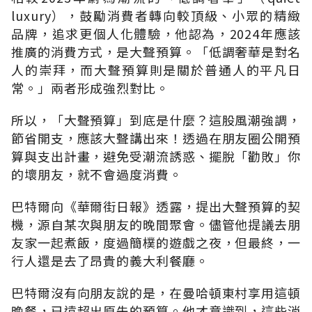
luxury
），鼓勵消費者轉向較頂級、小眾的精緻
品牌，追求更個人化體驗，他認為，
2024
年應該
推廣的消費方式，是大聲預算。「低調奢華是對名
人的崇拜，而大聲預算則是關於普通人的平凡日
常。」兩者形成強烈對比。
所以，「大聲預算」到底是什麼？這股風潮強調，
節省開支，應該大聲講出來！透過在朋友圈公開預
算與支出計畫，避免受潮流誘惑、擺脫「勸敗」你
的壞朋友，就不會過度消費。
巴特爾向《華爾街日報》透露，提出大聲預算的契
機，源自某次與朋友的晚間聚會。儘管他提議去朋
友家一起煮飯，度過簡樸的遊戲之夜，但最終，一
行人還是去了昂貴的義大利餐廳。
巴特爾沒有向朋友說的是，在曼哈頓東村享用這頓
晚餐，已遠超出原先的預算。他才意識到，這些消