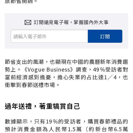
旅節省開銷。
訂閱遠見電子報，掌握國內外大事
訂閱
節省支出的風潮，也顯現在中國的農曆新年消費趨
勢上。《
Vogue Business
》調查，
49
％受訪者對
當前經濟感到擔憂，擔心失業的占比達
1
／
4
，也
衝擊到春節送禮市場。
過年送禮，著重犒賞自己
數據顯示，只有
19
％的受訪者，購買春節禮品的
預計消費金額為人民幣
1.5
萬（約新台幣
6.5
萬