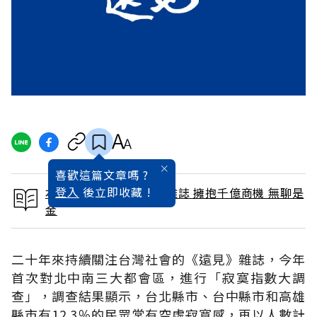
喜歡這篇文章嗎 ?
登入
後立即收藏 !
本文出自 2006 / 4月號雜誌 擁抱千億商機 無聊是
金
二十年來持續關注台灣社會的《遠見》雜誌，今年
首次對北中南三大都會區，進行「寂寞指數大調
查」，調查結果顯示，台北縣市、台中縣市和高雄
縣市有12.3％的民眾常有空虛寂寞感，再以人數計