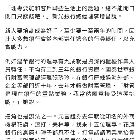
「理專要能和客戶聊些生活上的話題，總不能開口
閉口只談錢吧，」新光銀行總經理李增昌說。
新人要培訓成為好手，至少要一至兩年的時間，因
此大多數銀行會從內部選任適合的行員轉任，以充
實戰力。
例如建華銀行的理專有九成就是資深的櫃檯作業人
員轉任，平均有二到三年的銀行資歷。國泰世華銀
行財富管理部經理張琇玲，在銀行歷練過海外部、
企金等部門近十年，去年才轉做財富管理，「財管
是現在銀行的重點業務，我當然願意接受這種挑
戰，」她說。
挖角也是辦法之一。元富證券去年就從知名的外商
機構花旗、渣打、美林等，找來十五位理專。花旗
銀行的高層有陣子都忍不住，打電話請同業高抬貴