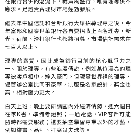
在銀行合併的潮流下，裁員風盛行，唯有理專供不
應求。足證貴賓理財市場蓬勃發展。
繼去年中國信託和台新銀行大舉招募理專之後，今
年富邦和國泰世華銀行各自要招收上百名理專，新
光、荷蘭、渣打銀行也都將招募，市場估計需求在
七百人以上。
理專的素質，因此成為銀行目前的核心競爭力之
一。關於理專，有些浪漫傳說，例如某位漂亮的理
專被客戶相中，嫁入豪門。但現實世界裡的理專，
儘管辦公室比同事豪華，制服是名家設計，獎金也
高，相對壓力更大。
白天上班，晚上要研讀國內外經濟情勢，週六週日
在家K書，準備考證照；一通電話，VIP客戶可能
隨時都需要服務；還要抽空學習專業以外的才藝，
例如繪畫、品酒、打高爾夫球等。