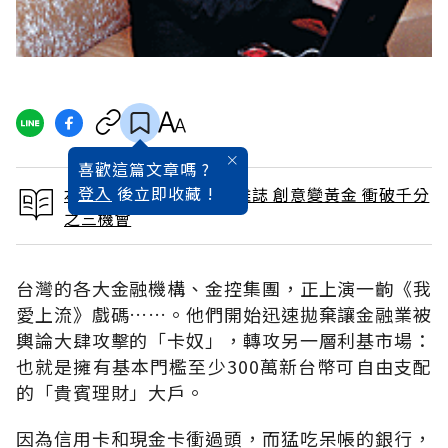
喜歡這篇文章嗎 ?
登入
後立即收藏 !
本文出自 2006 / 3月號雜誌 創意變黃金 衝破千分
之三機會
台灣的各大金融機構、金控集團，正上演一齣《我
愛上流》戲碼……。他們開始迅速拋棄讓金融業被
輿論大肆攻擊的「卡奴」，轉攻另一層利基市場：
也就是擁有基本門檻至少300萬新台幣可自由支配
的「貴賓理財」大戶。
因為信用卡和現金卡衝過頭，而猛吃呆帳的銀行，