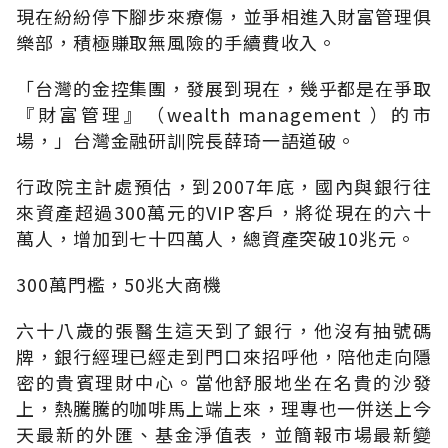
現在紛紛停下腳步來療傷，並爭相進入財富管理俱
樂部，積極賺取無風險的手續費收入。
「台灣的金控集團，發展到現在，幾乎都是在爭取
『財富管理』（wealth management ）的市
場，」台灣金融研訓院長薛琦一語道破。
行政院主計處預估，到2007年底，國內與銀行往
來資產超過300萬元的VIP客戶，將從現在的六十
萬人，增加到七十四萬人，總資產突破10兆元。
300萬門檻，50兆大商機
六十八歲的張醫生這天到了銀行，他沒有抽號碼
牌，銀行經理已經走到門口來招呼他，陪他走向隱
密的貴賓理財中心。當他舒服地坐在名貴的沙發
上，熱騰騰的咖啡馬上端上來，理專也一併送上今
天最新的外匯、基金淨值表，並簡報市場最新變