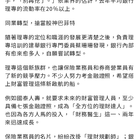
手，「別再挖了。」依業界的估計，去年平均銀行
理專的流動率在20％以上。
同業轉型，搶當股神巴菲特
隨著理專的定位和職涯的發展更清楚之後，負責理
專培訓的建華銀行專門委員蔡珊珊發現，銀行內部
有愈來愈多人，自願嘗試轉型。
理專這個新族群，也讓保險業務員和券商營業員有
了新的競爭壓力。不少人努力考金融證照，希望搭
上財富管理這條新啟航的船。
例如國泰人壽，就要求未來的財富管理人員，至少
具備七張金融證照，成為「全方位的理財達人」。
也因為各方人馬的投入，「財務醫生」這一、兩年
來迅速成長。
保險業務員的名片，紛紛改掛「理財規劃師」；銀