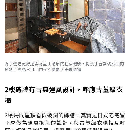
為了營造更舒適與阿里山意象的住宿體驗，將洗手台裁切成山的
形狀，營造水自山中來的意象。黃菁慧攝
2樓磚牆有古典通風設計，呼應古董級衣
櫃
2樓房間屋頂看似破洞的磚牆，其實是日式老宅留
下來做為通風換氣的設計，與古董級衣櫃相互呼