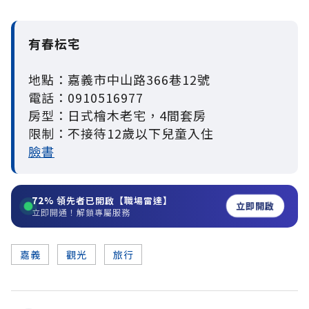
有春枟宅
地點：嘉義市中山路366巷12號
電話：0910516977
房型：日式檜木老宅，4間套房
限制：不接待12歲以下兒童入住
臉書
72%
領先者已開啟【職場雷達】
立即開啟
立即開通！解鎖專屬服務
嘉義
觀光
旅行