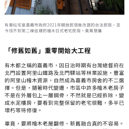
有春枟宅是嘉義市政府2021年開放民宿後改建的合法民宿，至
今找不到第二棟這樣的檜木日式老宅民宿。黃菁慧攝
「修舊如舊」重零開始大工程
有木都之稱的嘉義市，因日治時期有台灣總督府在
北門設置阿里山鐵路及北門驛站等林業設施，豐富
的阿里山檜木資源，自然成為嘉義市房舍的不二選
擇。但是，隨著時代變遷，市區中許多檜木老房子
不是在外層包上一層鋼骨，不然就是已經拆除，變
成水泥樓房，要看到完整保留的老宅很難，多半已
壞朽等待修復。
畢竟，要將檜木老屋翻修、新舊融合真的不容易。