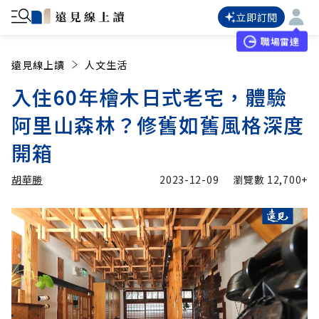
立即訂閱
職場雷達
遠見線上讀
人文生活
入住60年檜木日式老宅，體驗
阿里山森林？修舊如舊風格深度
開箱
胡華勝
2023-12-09
瀏覽數
12,700+
加入追蹤
胡華勝