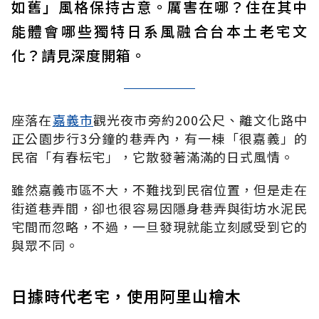
如舊」風格保持古意。厲害在哪？住在其中
能體會哪些獨特日系風融合台本土老宅文
化？請見深度開箱。
座落在
嘉義市
觀光夜市旁約200公尺、離文化路中
正公園步行3分鐘的巷弄內，有一棟「很嘉義」的
民宿「有春枟宅」，它散發著滿滿的日式風情。
雖然嘉義市區不大，不難找到民宿位置，但是走在
街道巷弄間，卻也很容易因隱身巷弄與街坊水泥民
宅間而忽略，不過，一旦發現就能立刻感受到它的
與眾不同。
日據時代老宅，使用阿里山檜木