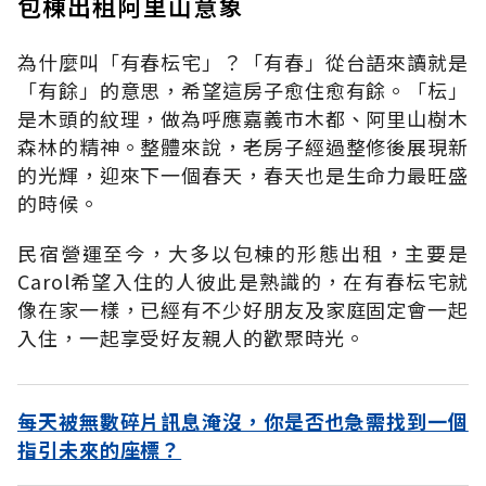
包棟出租阿里山意象
為什麼叫「有春枟宅」？「有春」從台語來讀就是
「有餘」的意思，希望這房子愈住愈有餘。「枟」
是木頭的紋理，做為呼應嘉義市木都、阿里山樹木
森林的精神。整體來說，老房子經過整修後展現新
的光輝，迎來下一個春天，春天也是生命力最旺盛
的時候。
民宿營運至今，大多以包棟的形態出租，主要是
Carol希望入住的人彼此是熟識的，在有春枟宅就
像在家一樣，已經有不少好朋友及家庭固定會一起
入住，一起享受好友親人的歡聚時光。
每天被無數碎片訊息淹沒，你是否也急需找到一個
指引未來的座標？