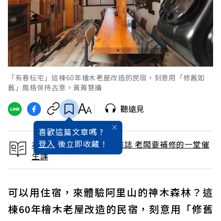
「有春枟宅」這棟60年檜木老屋改造的民宿，刻意用「修舊如
舊」風格保持古意。黃菁慧攝
聽遠見
喜歡這篇文章嗎 ?
登入
後立即收藏 !
本文出自 2024 / 1月號雜誌 老闆要補修的一堂催
生課
可以用住宿，來體驗阿里山的神木森林？這
棟60年檜木老屋改造的民宿，刻意用「修舊