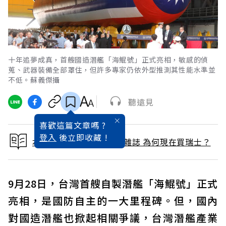
十年追夢成真，首艘國造潛艦「海鯤號」正式亮相，敏感的偵
蒐、武器裝備全部罩住，但許多專家仍依外型推測其性能水準並
不低。蘇義傑攝
聽遠見
喜歡這篇文章嗎 ?
登入
後立即收藏 !
本文出自 2023 / 11月號雜誌 為何現在買瑞士？
9月28日，台灣首艘自製潛艦「海鯤號」正式
亮相，是國防自主的一大里程碑。但，國內
對國造潛艦也掀起相關爭議，台灣潛艦產業