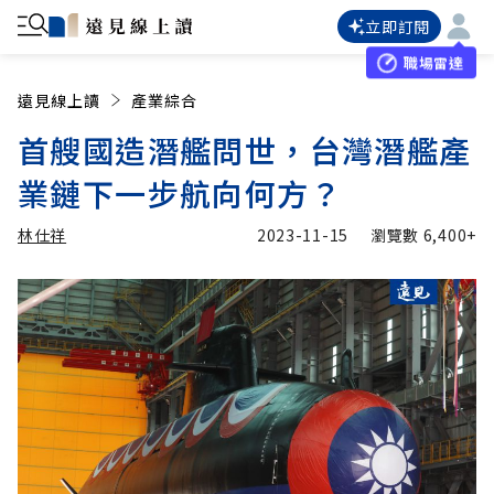
立即訂閱
職場雷達
遠見線上讀
產業綜合
首艘國造潛艦問世，台灣潛艦產
業鏈下一步航向何方？
林仕祥
2023-11-15
瀏覽數
6,400+
加入追蹤
林仕祥