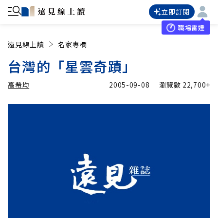
立即訂閱
職場雷達
遠見線上讀
名家專欄
台灣的「星雲奇蹟」
高希均
2005-09-08
瀏覽數
22,700+
加入追蹤
高希均