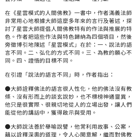
在《星雲模式的人間佛教》一書中，作者滿義法師
非常用心地根據大師這麼多年來的言行及著述，探
討了星雲大師提倡人間佛教特有的作法與推展的特
色。作者把這些作法與特色歸納為四個項目，然後
旁徵博引地陳述「星雲模式」在於：一、說法的語
言不同。二、弘化的方式不同。三、為教的願心不
同。四、證悟的目標不同。
在引證「說法的語言不同」時，作者指出：
●大師詮釋佛法的語言很人性化，他的佛法沒有教
條、沒有形而上的談玄說妙，也不標榜神通靈異，
他只是很實際、很親切地從人的立場出發，讓人們
能從他的講話中，獲得啟示與受用。
●大師說法善於舉喻說譬，他常利用故事、公案，
藉以詮釋深奧的道理，令人心開意解，繼而對佛教