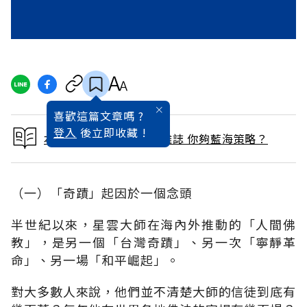
喜歡這篇文章嗎 ?
登入
後立即收藏 !
本文出自 2005 / 9月號雜誌 你夠藍海策略？
（一）「奇蹟」起因於一個念頭
半世紀以來，星雲大師在海內外推動的「人間佛
教」，是另一個「台灣奇蹟」、另一次「寧靜革
命」、另一場「和平崛起」。
對大多數人來說，他們並不清楚大師的信徒到底有