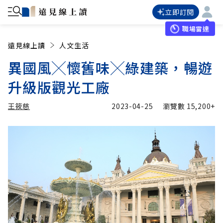
立即訂閱
職場雷達
遠見線上讀
人文生活
異國風╳懷舊味╳綠建築，暢遊
升級版觀光工廠
王筱慈
2023-04-25
瀏覽數
15,200+
加入追蹤
王筱慈