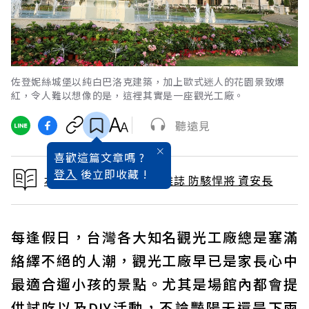
佐登妮絲城堡以純白巴洛克建築，加上歐式迷人的花園景致爆
紅，令人難以想像的是，這裡其實是一座觀光工廠。
聽遠見
喜歡這篇文章嗎 ?
登入
後立即收藏 !
本文出自 2023 / 5月號雜誌 防駭悍將 資安長
每逢假日，台灣各大知名觀光工廠總是塞滿
絡繹不絕的人潮，觀光工廠早已是家長心中
最適合遛小孩的景點。尤其是場館內都會提
供試吃以及DIY活動，不論豔陽天還是下雨