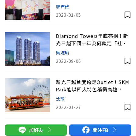
廖君雅
2023-01-05
Diamond Towers年底亮相！新
光三越下個十年為何鎖定「社區
型中小店」？
吳婉瑜
2022-09-06
新光三越首度跨足Outlet！SKM
Park能以四大特色稱霸高雄？
沈瑜
2022-01-27
加好友
關注FB