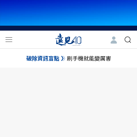
破除資訊盲點
刷手機就能變厲害