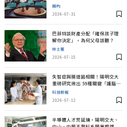
系也搶當AI人才
賴昀
2026-07-31
巴菲特談財產分配「確保孩子理
解你決定」，為何父母該聽？
林士蕙
2026-07-15
失智症與腸道菌相關！陽明交大
重磅研究揪出 59種關鍵「護腦」
益生菌
科技新報
2026-07-12
半導體人才荒延燒，陽明交大、
中山、中興不限科系開暑期課