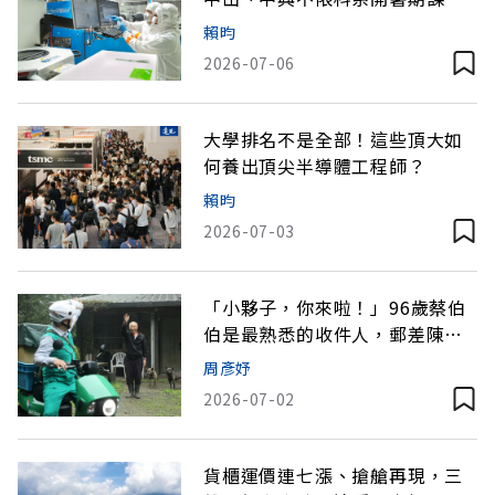
賴昀
2026-07-06
大學排名不是全部！這些頂大如
何養出頂尖半導體工程師？
賴昀
2026-07-03
「小夥子，你來啦！」96歲蔡伯
伯是最熟悉的收件人，郵差陳建
學翻山守望20年
周彥妤
2026-07-02
貨櫃運價連七漲、搶艙再現，三