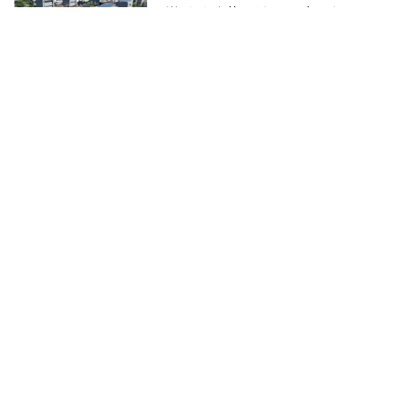
辦戶數破萬，遠超中央目標，要
讓更多有需要的人成家立業
遠見雜誌整合傳播部企劃製作
2024-11-01
臺中五年打造230案宜居建築 為
市內增加四座文心森林公園
遠見雜誌整合傳播部企劃製作
2024-10-01
「來竹縣享福！」新竹縣社會福
利一個都不能少！
遠見雜誌整合傳播部企劃製作
2024-07-31
新永續 ‧ 竹淨零