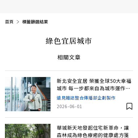
首頁
目前頁面：
標籤篩選結果
綠色宜居城市
相關文章
新北安全宜居 榮獲全球50大幸福
城市 每一步都來自為城市運作的
無名英雄
遠見雜誌整合傳播部企劃製作
2026-06-01
華城新天地發起住宅新革命，讓
森林成為綠色療癒的健康處方箋