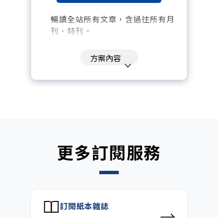
暢讀全站所有文章，含過往所有月
刊、特刊。​
每「季」一場訂戶專屬空中沙龍。
方案內容
訂閱到期自動扣款。
每月下載編輯整理精華知識包。
訂閱專屬電子報：國際、金融、科
技趨勢報。
更多訂閱服務
訂閱紙本雜誌