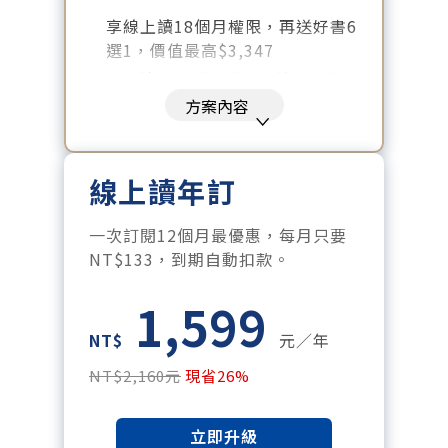
享線上讀18個月權限，再送好書6
選1，價值最高$3,347
好書清單：《大腦就是這樣工作
的》、《致富心態》、《高希均
方案內容
回憶錄》、《激素平衡瘦身
課》、《黃仁勳傳》、《一如既
往》
線上讀年訂
暢讀全站所有文章，含過往所有
月刊、特刊。​
一次訂閱12個月最優惠，每月只要
每「季」一場訂戶專屬空中沙
NT$133，到期自動扣款。
龍。
1,599
訂閱到期自動扣款。
每月下載編輯整理精華知識包。
NT$
元／年
訂閱專屬電子報：國際、金融、
NT$2,160元
現省26%
科技趨勢報。
立即升級