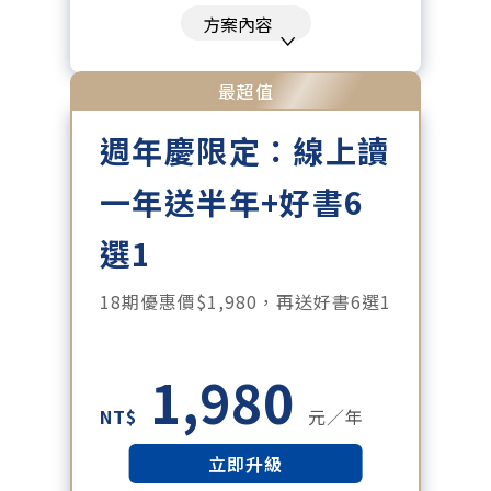
刊、特刊。​
方案內容
每「季」一場訂戶專屬空中沙龍。
每月下載編輯整理精華知識包。
最超值
訂閱專屬電子報：國際、金融、科
週年慶限定：線上讀
技趨勢報。
一年送半年+好書6
選1
18期優惠價$1,980，再送好書6選1
1,980
NT$
元／年
立即升級