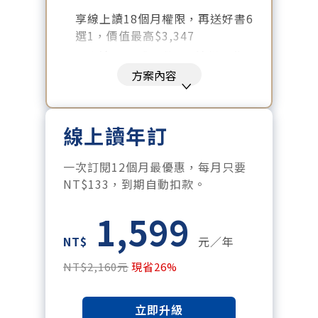
享線上讀18個月權限，再送好書6
選1，價值最高$3,347
好書清單：《大腦就是這樣工作
的》、《致富心態》、《高希均
方案內容
回憶錄》、《激素平衡瘦身
課》、《黃仁勳傳》、《一如既
往》
線上讀年訂
暢讀全站所有文章，含過往所有
月刊、特刊。​
一次訂閱12個月最優惠，每月只要
每「季」一場訂戶專屬空中沙
NT$133，到期自動扣款。
龍。
1,599
訂閱到期自動扣款。
每月下載編輯整理精華知識包。
NT$
元／年
訂閱專屬電子報：國際、金融、
NT$2,160元
現省26%
科技趨勢報。
立即升級