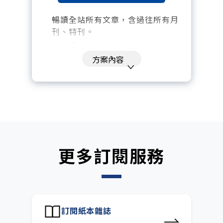
暢讀全站所有文章，含過往所有月
刊、特刊。​
每「季」一場訂戶專屬空中沙龍。
方案內容
訂閱到期自動扣款。
每月下載編輯整理精華知識包。
訂閱專屬電子報：國際、金融、科
技趨勢報。
更多訂閱服務
訂閱紙本雜誌