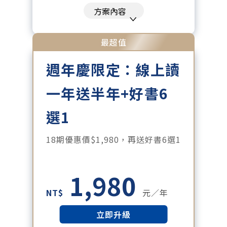
刊、特刊。​
方案內容
每「季」一場訂戶專屬空中沙龍。
每月下載編輯整理精華知識包。
最超值
訂閱專屬電子報：國際、金融、科
週年慶限定：線上讀
技趨勢報。
一年送半年+好書6
選1
18期優惠價$1,980，再送好書6選1
1,980
NT$
元／年
立即升級