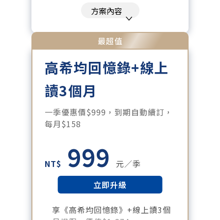
刊、特刊。​
方案內容
每「季」一場訂戶專屬空中沙龍。
每月下載編輯整理精華知識包。
最超值
訂閱專屬電子報：國際、金融、科
高希均回憶錄+線上
技趨勢報。
讀3個月
一季優惠價$999，到期自動續訂，
每月$158
999
NT$
元／季
立即升級
享《高希均回憶錄》+線上讀3個