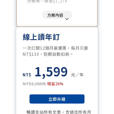
月權限，價值$1,274
暢讀全站所有文章，含過往所有
月刊、特刊。​
方案內容
每「季」一場訂戶專屬空中沙
龍。
線上讀年訂
訂閱到期自動扣款。
每月下載編輯整理精華知識包。
一次訂閱12個月最優惠，每月只要
訂閱專屬電子報：國際、金融、
NT$133，到期自動扣款。
科技趨勢報。
1,599
NT$
元／年
NT$2,160元
現省26%
立即升級
暢讀全站所有文章，含過往所有月