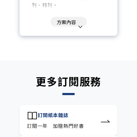
刊、特刊。​
每「季」一場訂戶專屬空中沙龍。
方案內容
訂閱到期自動扣款。
每月下載編輯整理精華知識包。
訂閱專屬電子報：國際、金融、科
技趨勢報。
更多訂閱服務
訂閱紙本雜誌
訂閱一年 加贈熱門好書