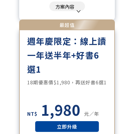
刊、特刊。​
方案內容
每「季」一場訂戶專屬空中沙龍。
每月下載編輯整理精華知識包。
最超值
訂閱專屬電子報：國際、金融、科
週年慶限定：線上讀
技趨勢報。
一年送半年+好書6
選1
18期優惠價$1,980，再送好書6選1
1,980
NT$
元／年
立即升級