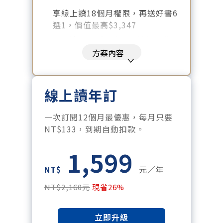
享線上讀18個月權限，再送好書6
選1，價值最高$3,347
好書清單：《大腦就是這樣工作
的》、《致富心態》、《高希均
方案內容
回憶錄》、《激素平衡瘦身
課》、《黃仁勳傳》、《一如既
往》
線上讀年訂
暢讀全站所有文章，含過往所有
月刊、特刊。​
一次訂閱12個月最優惠，每月只要
每「季」一場訂戶專屬空中沙
NT$133，到期自動扣款。
龍。
1,599
訂閱到期自動扣款。
每月下載編輯整理精華知識包。
NT$
元／年
訂閱專屬電子報：國際、金融、
NT$2,160元
現省26%
科技趨勢報。
立即升級