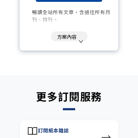
暢讀全站所有文章，含過往所有月
刊、特刊。​
每「季」一場訂戶專屬空中沙龍。
方案內容
訂閱到期自動扣款。
每月下載編輯整理精華知識包。
訂閱專屬電子報：國際、金融、科
技趨勢報。
更多訂閱服務
訂閱紙本雜誌