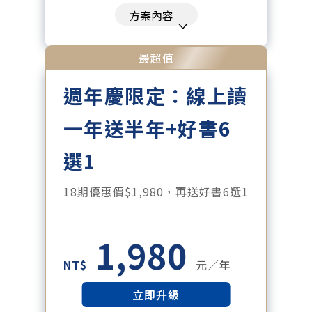
刊、特刊。​
方案內容
每「季」一場訂戶專屬空中沙龍。
每月下載編輯整理精華知識包。
最超值
訂閱專屬電子報：國際、金融、科
週年慶限定：線上讀
技趨勢報。
一年送半年+好書6
選1
18期優惠價$1,980，再送好書6選1
1,980
NT$
元／年
立即升級