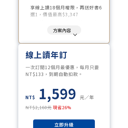
享線上讀18個月權限，再送好書6
選1，價值最高$3,347
好書清單：《大腦就是這樣工作
的》、《致富心態》、《高希均
方案內容
回憶錄》、《激素平衡瘦身
課》、《黃仁勳傳》、《一如既
往》
線上讀年訂
暢讀全站所有文章，含過往所有
月刊、特刊。​
一次訂閱12個月最優惠，每月只要
每「季」一場訂戶專屬空中沙
NT$133，到期自動扣款。
龍。
1,599
訂閱到期自動扣款。
每月下載編輯整理精華知識包。
NT$
元／年
訂閱專屬電子報：國際、金融、
NT$2,160元
現省26%
科技趨勢報。
立即升級