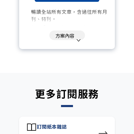
暢讀全站所有文章，含過往所有月
刊、特刊。​
每「季」一場訂戶專屬空中沙龍。
方案內容
訂閱到期自動扣款。
每月下載編輯整理精華知識包。
訂閱專屬電子報：國際、金融、科
技趨勢報。
更多訂閱服務
訂閱紙本雜誌