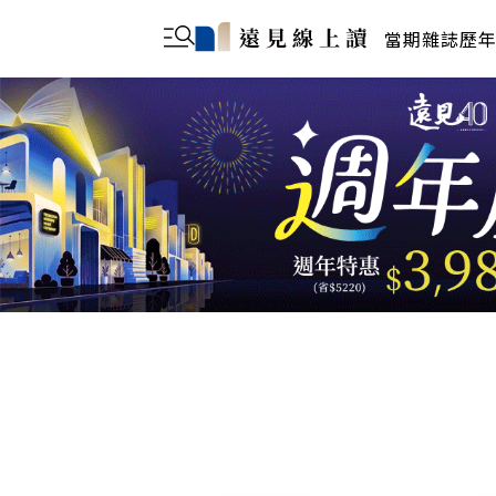
當期雜誌
歷