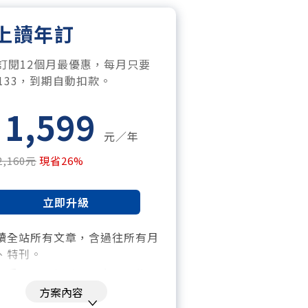
上讀年訂
訂閱12個月最優惠，每月只要
$133，到期自動扣款。
1,599
元／年
2,160元
現省26%
立即升級
讀全站所有文章，含過往所有月
、特刊。​
「季」一場訂戶專屬空中沙龍。
方案內容
閱到期自動扣款。