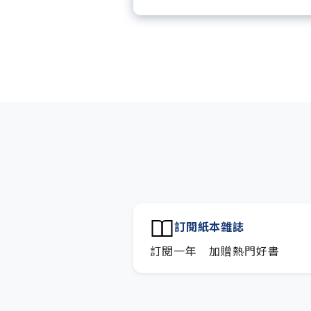
每「季」一場訂戶專屬空中
每月下載編輯整理精華知識
訂閱專屬電子報：國際、金
技趨勢報。
訂閱紙本雜誌
訂閱一年 加贈熱門好書