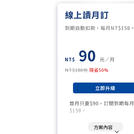
線上讀月訂
到期自動扣款，每月NT$158
90
NT$
元／月
NT$180元
現省50%
立即升級
首月只要$90，訂閱到期每
$158。
暢讀全站所有文章，含過往
刊、特刊。​
方案內容