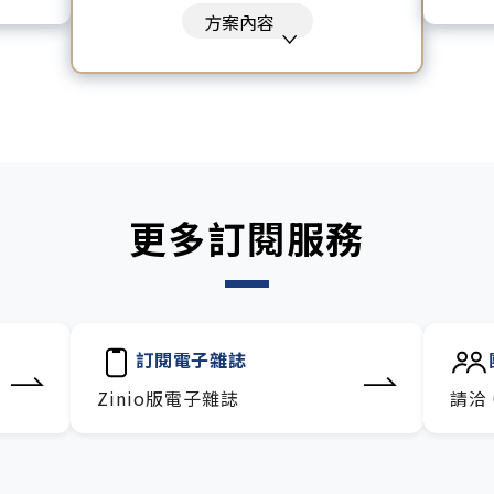
沙龍。
每
的》、《致富心態》、《高希均
方案內容
包。
訂
回憶錄》、《激素平衡瘦身
融、科
技
課》、《黃仁勳傳》、《一如既
往》
暢讀全站所有文章，含過往所有
月刊、特刊。​
每「季」一場訂戶專屬空中沙
龍。
更多訂閱服務
訂閱到期自動扣款。
每月下載編輯整理精華知識包。
訂閱專屬電子報：國際、金融、
科技趨勢報。
訂閱電子雜誌
Zinio版電子雜誌
請洽 