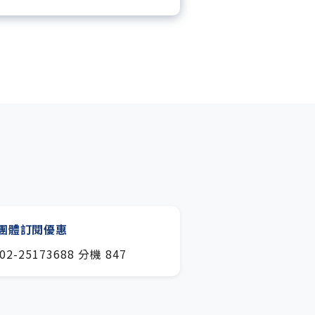
月下載編輯整理精華知識包。
閱專屬電子報：國際、金融、科
趨勢報。
團體訂閱優惠
02-25173688 分機 847