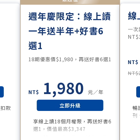
線
週年慶限定：線上讀
一年送半年+好書6
。
一次
NT
選1
18期優惠價$1,980，再送好書6選1
NT$
NT$
1,980
NT$
元／年
立即升級
月扣款
暢
刊
享線上讀18個月權限，再送好書6
所有月
每
選1，價值最高$3,347
訂
好書清單：《大腦就是這樣工作