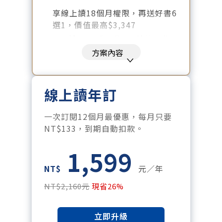
享線上讀18個月權限，再送好書6
選1，價值最高$3,347
好書清單：《大腦就是這樣工作
的》、《致富心態》、《高希均
方案內容
回憶錄》、《激素平衡瘦身
課》、《黃仁勳傳》、《一如既
往》
線上讀年訂
暢讀全站所有文章，含過往所有
月刊、特刊。​
一次訂閱12個月最優惠，每月只要
每「季」一場訂戶專屬空中沙
NT$133，到期自動扣款。
龍。
1,599
訂閱到期自動扣款。
每月下載編輯整理精華知識包。
NT$
元／年
訂閱專屬電子報：國際、金融、
NT$2,160元
現省26%
科技趨勢報。
立即升級