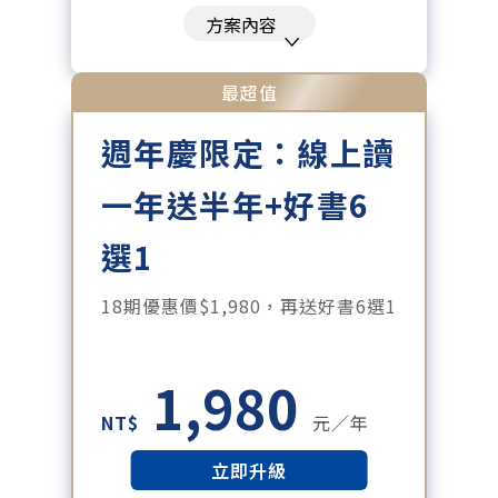
刊、特刊。​
方案內容
每「季」一場訂戶專屬空中沙龍。
每月下載編輯整理精華知識包。
最超值
訂閱專屬電子報：國際、金融、科
週年慶限定：線上讀
技趨勢報。
一年送半年+好書6
選1
18期優惠價$1,980，再送好書6選1
1,980
NT$
元／年
立即升級