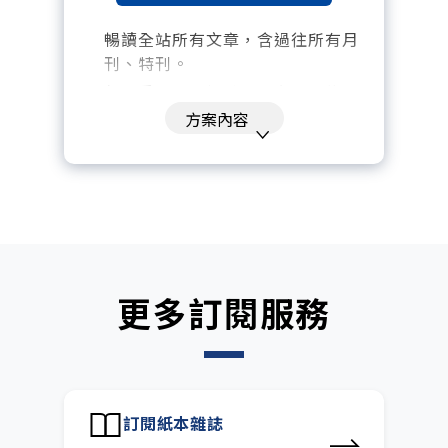
暢讀全站所有文章，含過往所有月
刊、特刊。​
每「季」一場訂戶專屬空中沙龍。
方案內容
訂閱到期自動扣款。
每月下載編輯整理精華知識包。
訂閱專屬電子報：國際、金融、科
技趨勢報。
更多訂閱服務
訂閱紙本雜誌