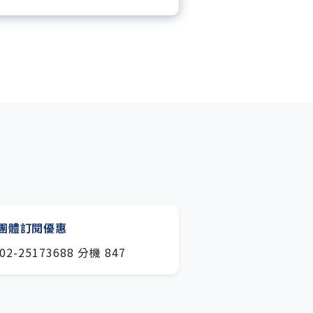
月下載編輯整理精華知識包。
閱專屬電子報：國際、金融、科
趨勢報。
團體訂閱優惠
02-25173688 分機 847