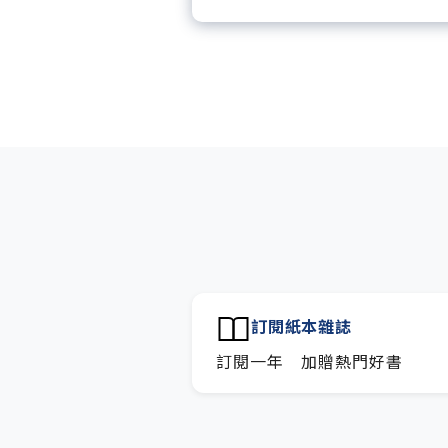
每「季」一場訂戶專屬空中
每月下載編輯整理精華知識
訂閱專屬電子報：國際、金
技趨勢報。
訂閱紙本雜誌
訂閱一年 加贈熱門好書