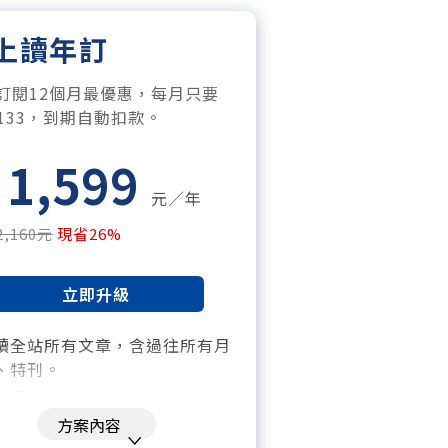
上讀年訂
訂閱12個月最優惠，每月只要
$133，到期自動扣款。
1,599
元／年
2,160元
現省26%
立即升級
讀全站所有文章，含過往所有月
、特刊。​
「季」一場訂戶專屬空中沙龍。
方案內容
閱到期自動扣款。