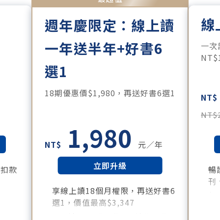
線
週年慶限定：線上讀
一年送半年+好書6
。
一次
NT
選1
18期優惠價$1,980，再送好書6選1
NT$
NT$
1,980
NT$
元／年
立即升級
月扣款
暢
刊
享線上讀18個月權限，再送好書6
所有月
每
選1，價值最高$3,347
訂
好書清單：《大腦就是這樣工作