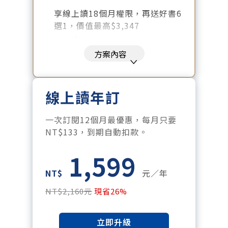
享線上讀18個月權限，再送好書6
選1，價值最高$3,347
好書清單：《大腦就是這樣工作
的》、《致富心態》、《高希均
方案內容
回憶錄》、《激素平衡瘦身
課》、《黃仁勳傳》、《一如既
往》
線上讀年訂
暢讀全站所有文章，含過往所有
月刊、特刊。​
一次訂閱12個月最優惠，每月只要
每「季」一場訂戶專屬空中沙
NT$133，到期自動扣款。
龍。
1,599
訂閱到期自動扣款。
每月下載編輯整理精華知識包。
NT$
元／年
訂閱專屬電子報：國際、金融、
NT$2,160元
現省26%
科技趨勢報。
立即升級