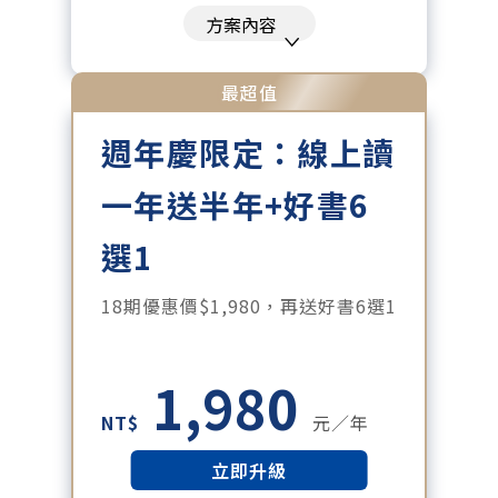
刊、特刊。​
方案內容
每「季」一場訂戶專屬空中沙龍。
每月下載編輯整理精華知識包。
最超值
訂閱專屬電子報：國際、金融、科
週年慶限定：線上讀
技趨勢報。
一年送半年+好書6
選1
18期優惠價$1,980，再送好書6選1
1,980
NT$
元／年
立即升級