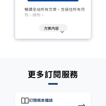
暢讀全站所有文章，含過往所有月
刊、特刊。​
每「季」一場訂戶專屬空中沙龍。
方案內容
訂閱到期自動扣款。
每月下載編輯整理精華知識包。
訂閱專屬電子報：國際、金融、科
技趨勢報。
更多訂閱服務
訂閱紙本雜誌