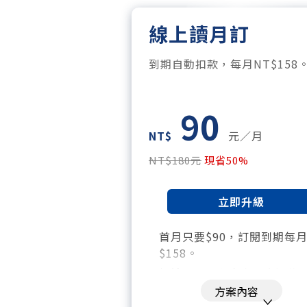
線上讀月訂
到期自動扣款，每月NT$158
90
NT$
元／月
NT$180元
現省50%
立即升級
首月只要$90，訂閱到期每
$158。
暢讀全站所有文章，含過往
刊、特刊。​
方案內容