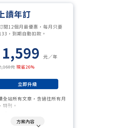
上讀年訂
訂閱12個月最優惠，每月只要
$133，到期自動扣款。
1,599
元／年
2,160元
現省26%
立即升級
讀全站所有文章，含過往所有月
、特刊。​
「季」一場訂戶專屬空中沙龍。
方案內容
閱到期自動扣款。