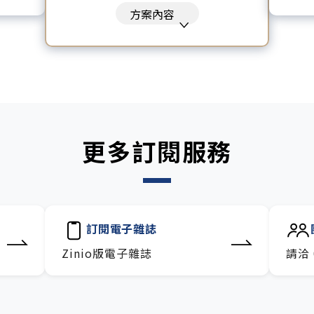
沙龍。
每
的》、《致富心態》、《高希均
方案內容
包。
訂
回憶錄》、《激素平衡瘦身
融、科
技
課》、《黃仁勳傳》、《一如既
往》
暢讀全站所有文章，含過往所有
月刊、特刊。​
每「季」一場訂戶專屬空中沙
龍。
更多訂閱服務
訂閱到期自動扣款。
每月下載編輯整理精華知識包。
訂閱專屬電子報：國際、金融、
科技趨勢報。
訂閱電子雜誌
Zinio版電子雜誌
請洽 