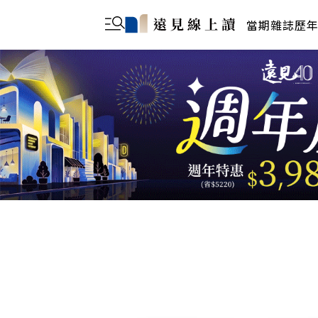
當期雜誌
歷