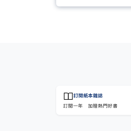
每「季」一場訂戶專屬空中
每月下載編輯整理精華知識
訂閱專屬電子報：國際、金
技趨勢報。
訂閱紙本雜誌
訂閱一年 加贈熱門好書