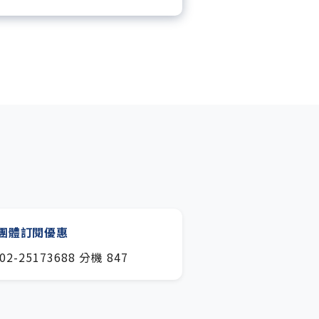
月下載編輯整理精華知識包。
閱專屬電子報：國際、金融、科
趨勢報。
團體訂閱優惠
02-25173688 分機 847