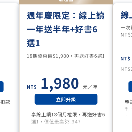
線
週年慶限定：線上讀
一年送半年+好書6
。
一次
NT
選1
18期優惠價$1,980，再送好書6選1
NT$
NT$
1,980
NT$
元／年
立即升級
月扣款
暢
刊
享線上讀18個月權限，再送好書6
所有月
每
選1，價值最高$3,347
訂
好書清單：《大腦就是這樣工作