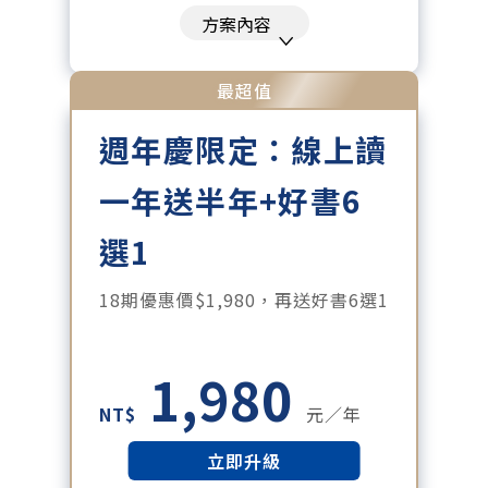
刊、特刊。​
方案內容
每「季」一場訂戶專屬空中沙龍。
每月下載編輯整理精華知識包。
最超值
訂閱專屬電子報：國際、金融、科
週年慶限定：線上讀
技趨勢報。
一年送半年+好書6
選1
18期優惠價$1,980，再送好書6選1
1,980
NT$
元／年
立即升級