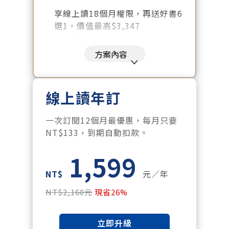
享線上讀18個月權限，再送好書6
選1，價值最高$3,347
好書清單：《大腦就是這樣工作
的》、《致富心態》、《高希均
方案內容
回憶錄》、《激素平衡瘦身
課》、《黃仁勳傳》、《一如既
往》
線上讀年訂
暢讀全站所有文章，含過往所有
月刊、特刊。​
一次訂閱12個月最優惠，每月只要
每「季」一場訂戶專屬空中沙
NT$133，到期自動扣款。
龍。
1,599
訂閱到期自動扣款。
每月下載編輯整理精華知識包。
NT$
元／年
訂閱專屬電子報：國際、金融、
NT$2,160元
現省26%
科技趨勢報。
立即升級