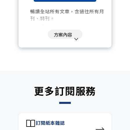
暢讀全站所有文章，含過往所有月
刊、特刊。​
每「季」一場訂戶專屬空中沙龍。
方案內容
訂閱到期自動扣款。
每月下載編輯整理精華知識包。
訂閱專屬電子報：國際、金融、科
技趨勢報。
更多訂閱服務
訂閱紙本雜誌