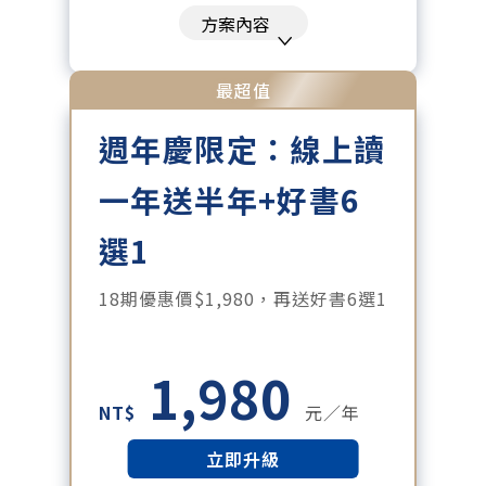
刊、特刊。​
方案內容
每「季」一場訂戶專屬空中沙龍。
每月下載編輯整理精華知識包。
最超值
訂閱專屬電子報：國際、金融、科
週年慶限定：線上讀
技趨勢報。
一年送半年+好書6
選1
18期優惠價$1,980，再送好書6選1
1,980
NT$
元／年
立即升級