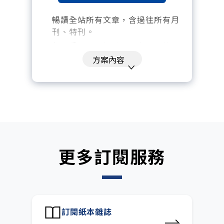
暢讀全站所有文章，含過往所有月
刊、特刊。​
每「季」一場訂戶專屬空中沙龍。
方案內容
訂閱到期自動扣款。
每月下載編輯整理精華知識包。
訂閱專屬電子報：國際、金融、科
技趨勢報。
更多訂閱服務
訂閱紙本雜誌