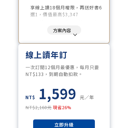
享線上讀18個月權限，再送好書6
選1，價值最高$3,347
好書清單：《大腦就是這樣工作
的》、《致富心態》、《高希均
方案內容
回憶錄》、《激素平衡瘦身
課》、《黃仁勳傳》、《一如既
往》
線上讀年訂
暢讀全站所有文章，含過往所有
月刊、特刊。​
一次訂閱12個月最優惠，每月只要
每「季」一場訂戶專屬空中沙
NT$133，到期自動扣款。
龍。
1,599
訂閱到期自動扣款。
每月下載編輯整理精華知識包。
NT$
元／年
訂閱專屬電子報：國際、金融、
NT$2,160元
現省26%
科技趨勢報。
立即升級