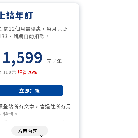
上讀年訂
訂閱12個月最優惠，每月只要
$133，到期自動扣款。
1,599
元／年
2,160元
現省26%
立即升級
讀全站所有文章，含過往所有月
、特刊。​
「季」一場訂戶專屬空中沙龍。
方案內容
閱到期自動扣款。