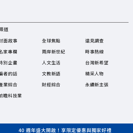
頻道
封面故事
全球焦點
遠見調查
名家專欄
兩岸新世紀
時事熱線
特別企畫
人文生活
台灣新希望
編者的話
文教新語
精采人物
產業綜合
財經綜合
永續新主張
前瞻科技業
40 週年盛大開啟！享限定優惠與獨家好禮