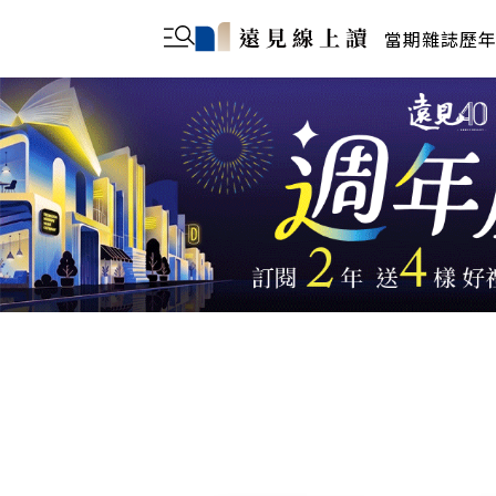
當期雜誌
歷