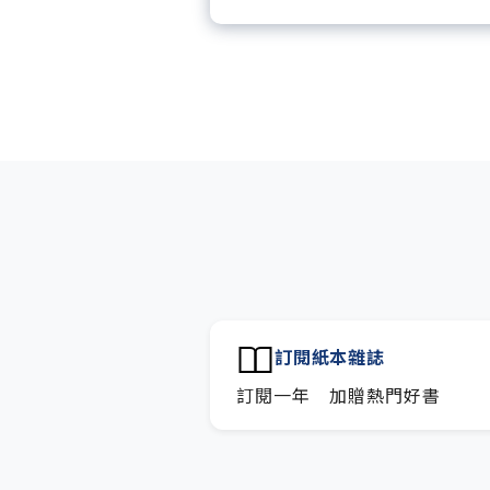
每「季」一場訂戶專屬空中
每月下載編輯整理精華知識
訂閱專屬電子報：國際、金
技趨勢報。
訂閱紙本雜誌
訂閱一年 加贈熱門好書