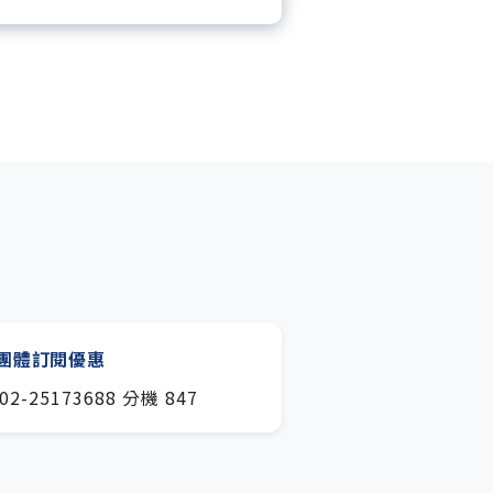
月下載編輯整理精華知識包。
閱專屬電子報：國際、金融、科
趨勢報。
團體訂閱優惠
02-25173688 分機 847