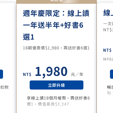
線
週年慶限定：線上讀
一年送半年+好書6
。
一次
NT
選1
18期優惠價$1,980，再送好書6選1
NT$
NT$
1,980
NT$
元／年
立即升級
月扣款
暢
刊
享線上讀18個月權限，再送好書6
所有月
每
選1，價值最高$3,347
訂
好書清單：《大腦就是這樣工作