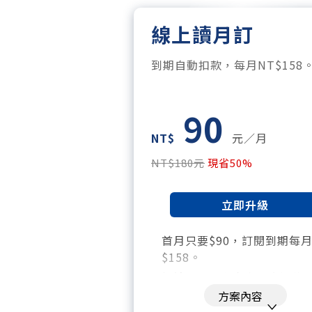
線上讀月訂
到期自動扣款，每月NT$158
90
NT$
元／月
NT$180元
現省50%
立即升級
首月只要$90，訂閱到期每
$158。
暢讀全站所有文章，含過往
刊、特刊。​
方案內容