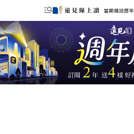
當期雜誌
歷