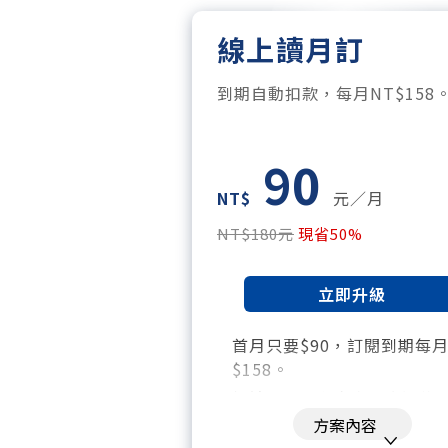
線上讀月訂
到期自動扣款，每月NT$158
90
NT$
元／月
NT$180元
現省50%
立即升級
首月只要$90，訂閱到期每
$158。
暢讀全站所有文章，含過往
刊、特刊。​
方案內容