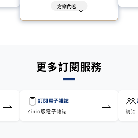
沙龍。
每
的》、《致富心態》、《高希均
方案內容
包。
訂
回憶錄》、《激素平衡瘦身
融、科
技
課》、《黃仁勳傳》、《一如既
往》
暢讀全站所有文章，含過往所有
月刊、特刊。​
每「季」一場訂戶專屬空中沙
龍。
更多訂閱服務
訂閱到期自動扣款。
每月下載編輯整理精華知識包。
訂閱專屬電子報：國際、金融、
科技趨勢報。
訂閱電子雜誌
Zinio版電子雜誌
請洽 