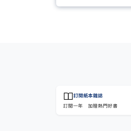
每「季」一場訂戶專屬空中
每月下載編輯整理精華知識
訂閱專屬電子報：國際、金
技趨勢報。
訂閱紙本雜誌
訂閱一年 加贈熱門好書