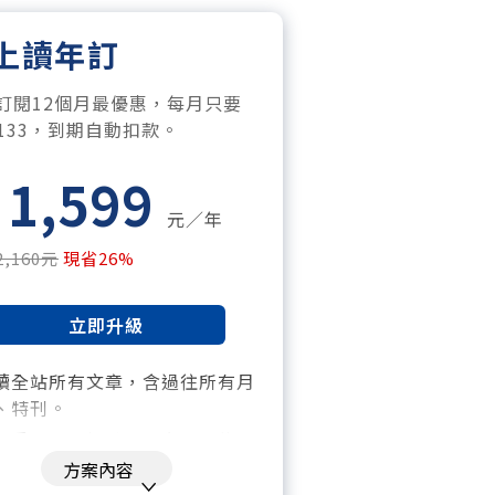
上讀年訂
訂閱12個月最優惠，每月只要
$133，到期自動扣款。
1,599
元／年
2,160元
現省26%
立即升級
讀全站所有文章，含過往所有月
、特刊。​
「季」一場訂戶專屬空中沙龍。
方案內容
閱到期自動扣款。