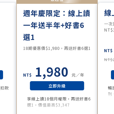
線
週年慶限定：線上讀
一年送半年+好書6
。
一次
NT
選1
18期優惠價$1,980，再送好書6選1
NT$
NT$
1,980
NT$
元／年
立即升級
月扣款
暢
刊
享線上讀18個月權限，再送好書6
所有月
每
選1，價值最高$3,347
訂
好書清單：《大腦就是這樣工作