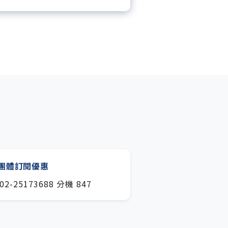
月下載編輯整理精華知識包。
閱專屬電子報：國際、金融、科
趨勢報。
團體訂閱優惠
02-25173688 分機 847