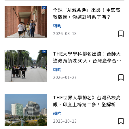
全球「AI減系潮」來襲！重寫高
教版圖，你選對科系了嗎？
賴昀
2026-03-18
THE大學學科排名出爐！台師大
進教育領域50大，台灣產學合作
分數高
賴昀
2026-01-27
THE世界大學排名》台灣私校亮
眼，印度上榜第二多！全解析
賴昀
2025-10-13