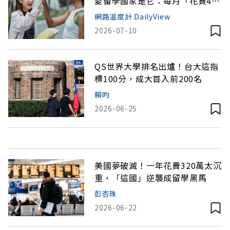
愛留學國家是它：每月「花費4.5
萬」CP值超高
網路溫度計 DailyView
2026-07-10
QS世界大學排名出爐！台大這指
標100分，成大首入前200名
賴昀
2026-06-25
美國夢破滅！一年花費320萬太沉
重，「這國」逆襲成留學黑馬
彭杏珠
2026-06-22