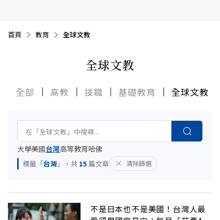
首頁
目前頁面：
教育
全球文教
全球文教
全部
高教
技職
基礎教育
全球文教
大學
美國
台灣
高等教育
哈佛
標籤「
台灣
」，共
15
篇文章
清除篩選
不是日本也不是美國！台灣人最