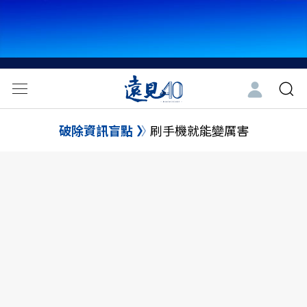
破除資訊盲點
刷手機就能變厲害