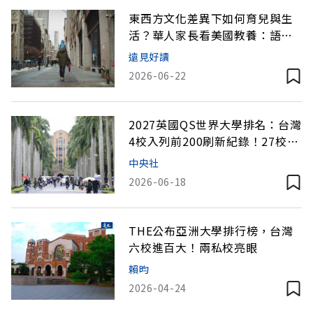
東西方文化差異下如何育兒與生
活？華人家長看美國教養：語言
不是障礙，心態才是
遠見好讀
2026-06-22
2027英國QS世界大學排名：台灣
4校入列前200刷新紀錄！27校入
榜排名一表看
中央社
2026-06-18
THE公布亞洲大學排行榜，台灣
六校進百大！兩私校亮眼
賴昀
2026-04-24