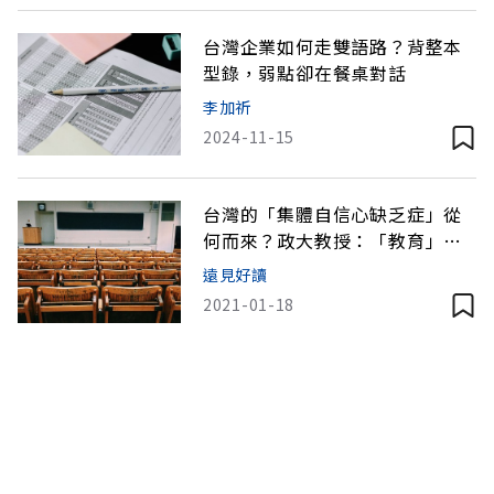
台灣企業如何走雙語路？背整本
型錄，弱點卻在餐桌對話
李加祈
2024-11-15
台灣的「集體自信心缺乏症」從
何而來？政大教授：「教育」讓
我們一路「受挫」
遠見好讀
2021-01-18
談戀愛，是和整個家族一起談？
台美家長看待「愛」大不同
遠見好讀
2020-10-13