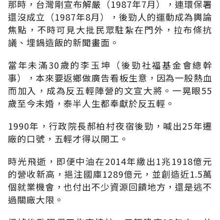
那時，台灣剛宣布解嚴（1987年7月），連環保署
還沒成立（1987年8月），後勁人的運動成為輿論
焦點，不時可見大批民眾駐紮在門外，拉布條抗
議、埋鍋造飯的新聞畫面。
當年未滿30歲的李玉坤（後勁社福基金會總幹
事），本來要返鄉做廣告看板生意，因為一股熱血
而加入，成為反五輕陣營的文宣大將。一晃眼55
歲至今未婚，泰半人生都奉獻於反五輕。
1990年，行政院長郝柏村夜宿後勁，喊出25年遷
廠的口號，五輕才得以開工。
時光飛逝，即便中油在2014年繳出1兆1918億元
的營收新高，挹注國庫1289億元，並創造近1.5萬
個就業機會，也付出不少資源回饋地方，還是逃不
過關廠大限。