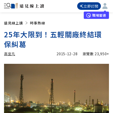
立即訂閱
職場雷達
遠見線上讀
時事熱線
25年大限到！五輕關廠終結環
保糾葛
高宜凡
2015-12-28
瀏覽數
23,950+
加入追蹤
高宜凡