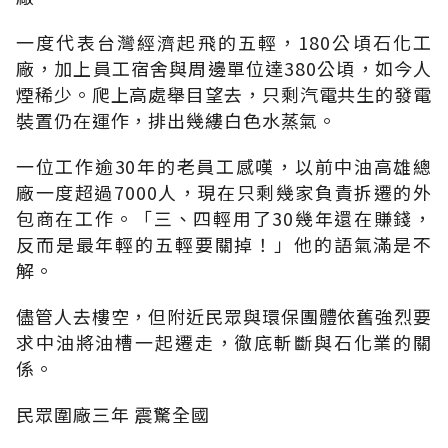
一度代表台灣經濟起飛的五輕，180公頃石化工
廠，加上員工宿舍與周邊單位達380公頃，如今人
煙稀少。爬上高處舉目望去，只剩汽電共生的發電
裝置仍在運作，排出幾縷白色水蒸氣。
一位工作逾30年的老員工感嘆，以前中油高雄總
廠一度超過7000人，現在只剩幾家負責拆遷的外
包商在工作。「三、四輕用了30幾年還在賺錢，
反而是最年輕的五輕要關掉！」他的語氣滿是不
解。
儘管人去樓空，但附近民眾與環保團體依舊強烈要
求中油將油槽一起遷走，徹底斬斷與石化業的關
係。
民眾圍廠三年 震驚全國