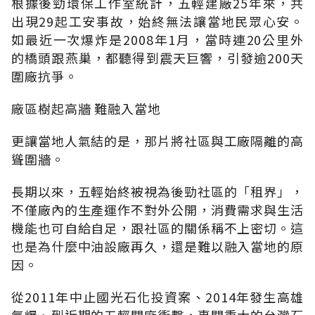
根據後勁環保工作室統計，五輕建廠25年來，共
出現29起工安事故，始終無法讓當地民眾心安。
如最近一次爆炸是2008年1月，當時連20公里外
的橋頭跟燕巢，都聽得到震天巨響，引發逾200天
圍廠抗爭。
廠區樹起高牆 難融入當地
更讓當地人氣結的是，那片將社區與工廠隔離的高
聳圍牆。
長期以來，五輕始終被視為後勁社區的「租界」，
不僅廠內的生產運作不對外公開，消費需求與生活
機能也可自給自足，跟社區的關係稱不上密切。這
也是為什麼中油設廠再久，還是難以融入當地的原
因。
從2011年中止國光石化投資案、2014年發生高雄
氣爆、到近期的五輕關廠衝擊，事關重大的台灣石