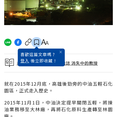
喜歡這篇文章嗎 ?
登入
後立即收藏 !
本文出自 2016 / 1月號雜誌 消失中的教授
就在2015年12月底，高雄後勁旁的中油五輕石化
園區，正式走入歷史。
2015年11月1日，中油決定提早關閉五輕，將煉
油業務移至大林廠，再將石化原料生產轉至林園
廠。