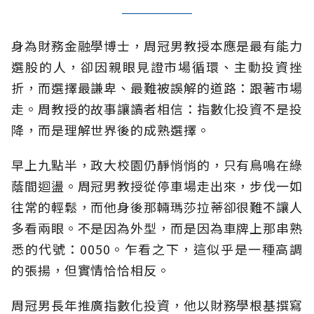
身為財務金融學博士，周冠男教授本應是最有能力
選股的人，卻因親眼見證市場循環、主動投資挫
折，而選擇最謙卑、最難被誤解的道路：跟著市場
走。周教授的故事讓讀者相信：指數化投資不是投
降，而是理解世界後的成熟選擇。
早上九點半，政大校園仍靜悄悄的，只有鳥鳴在綠
蔭間迴盪。周冠男教授從停車場走出來，步伐一如
往常的輕鬆，而他身後那輛瑪莎拉蒂卻很難不讓人
多看兩眼。不是因為外型，而是因為車牌上那串熟
悉的代號：0050。乍看之下，這似乎是一種高調
的張揚，但實情恰恰相反。
周冠男長年推廣指數化投資，他以財務學根基撰寫