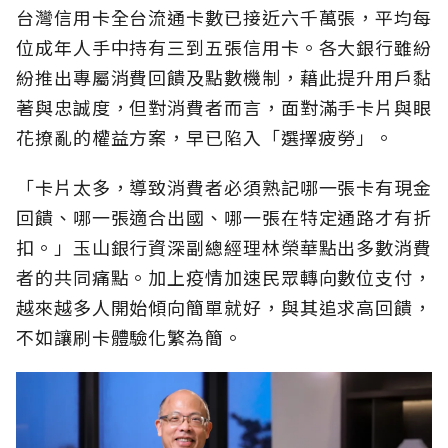
台灣信用卡全台流通卡數已接近六千萬張，平均每
位成年人手中持有三到五張信用卡。各大銀行雖紛
紛推出專屬消費回饋及點數機制，藉此提升用戶黏
著與忠誠度，但對消費者而言，面對滿手卡片與眼
花撩亂的權益方案，早已陷入「選擇疲勞」。
「卡片太多，導致消費者必須熟記哪一張卡有現金
回饋、哪一張適合出國、哪一張在特定通路才有折
扣。」玉山銀行資深副總經理林榮華點出多數消費
者的共同痛點。加上疫情加速民眾轉向數位支付，
越來越多人開始傾向簡單就好，與其追求高回饋，
不如讓刷卡體驗化繁為簡。