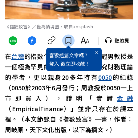
《指數致富》／僅為情境圖，取自unsplash
聽遠見
喜歡這篇文章嗎 ?
在
台灣
的指數化
投資
推廣者中，周冠男教授是
登入
後立即收藏 !
一個極為罕見的存在。他不只是研究財務理論
的學者，更以親身20多年持有
0050
的紀錄
（0050於2003年6月發行；周教授於0050一上
市即買入），證明「實證
金融
（EmpiricalFinance）」並非只存在於課本
裡。（本文節錄自《指數致富》一書，作者：
周岐原，天下文化出版，以下為摘文。）