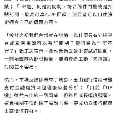
饋；「UP選」則是訂閱制，符合條件門檻或是扣
點訂閱，最高可享4.5%回饋。消費者可以自由決
定適合自己的優惠方案。
「設計之初我們內部就在討論，為什麼只有外送平
台或影音串流可以有訂閱制？銀行業為什麼不
行？」張正志表示，金融業過去鮮少嘗試訂閱制，
一開始團隊內部也擔憂，要消費者主動「先掏錢」
訂閱並不容易。
然而，市場反饋卻帶來了驚喜。玉山銀行信用卡暨
支付金融處資深經理張家菱分析：「目前『UP
選』雖然占比約一到兩成，但每月成長幅度顯著。
這套機制不僅創造了高動卡率，更成功為銀行篩選
出高價值客群。」