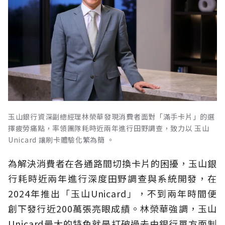
玉山銀行資深副總經理林榮華發現消費者面對「滿手卡片」的選
擇疲勞痛點，率領團隊耗時近兩年進行田野調查，致力以 玉山
Unicard 讓刷卡體驗化繁為簡 。
為解決消費者在各通路間切換卡片的困擾，玉山銀
行耗時近兩年進行深度田野調查與系統開發，在
2024年推出「玉山Unicard」，不到兩年時間便
創下發行近200萬張亮眼成績。林榮華強調，玉山
Unicard最大的特色就是打破過去由銀行單方面制