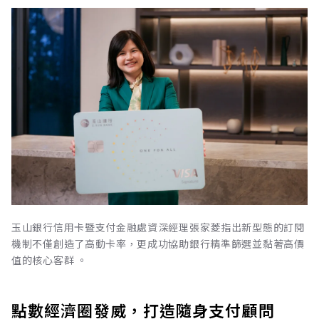
玉山銀行信用卡暨支付金融處資深經理張家菱指出新型態的訂閱
機制不僅創造了高動卡率，更成功協助銀行精準篩選並黏著高價
值的核心客群 。
點數經濟圈發威，打造隨身支付顧問