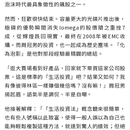
泡沫時代最具象徵性的飆股之一。
然而，狂歡很快結束。容量更大的光碟片推出後，
極碟的優勢瞬間消失Iomega的股價隨之重挫7
成，從輝煌跌回現實，最終在2008年被EMC收
購。而周冠男的投資，也一起成為歷史塵埃。「化
為泡影」是他對那段經驗最精闢的總結。
「逛大賣場看到好產品，回家就下單買這家公司股
票，這是標準的『生活投資』吧？結果又如何？我
有像彼得林區一樣賺個幾倍嗎？沒有嘛！」周冠男
揚起眉，語氣半是調侃、半是自嘲。
他接著解釋：「『生活投資法』概念聽來很簡單，
也有些人號稱以此致富，使得一般人誤以為自己也
能夠輕鬆複製這種方法，就達到驚人的績效；但絕