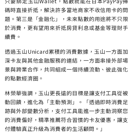
只要綁定玉山Wallet，點數就能在日本PayPay掃
碼時直接折抵，解決許多當地商家不收信用卡的問
題。第三是「金融化」，未來點數的用途將不只限
於消費，更有望用來折抵房貸利息或基金等理財手
續費。
透過玉山Unicard累積的消費數據，玉山一方面加
深卡友與其他金融服務的連結，一方面串接外部場
景與跨業合作，共同組成一個持續流動、彼此強化
的點數經濟圈。
林榮華強調，玉山更長遠的目標是讓支付工具從被
動回饋，進化為「主動預測」。「透過即時消費足
跡與外部變數分析，支付工具能進一步主動洞察您
的消費偏好，精準推薦符合習慣的卡友優惠，讓支
付體驗真正升級為消費者的生活顧問。」