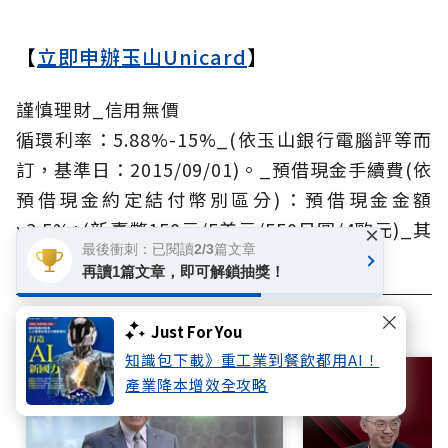
【
立即申辦玉山Unicard
】
謹慎理財_信用無價
循環利率：5.88%-15%_(依玉山銀行電腦評等而
訂，基準日：2015/09/01)。_預借現金手續費(依
預借現金約定結付幣別區分)：預借現金金額
x3.5%+(新臺幣150元/5美元/550日圓/4歐元)_其
×
最後衝刺：已閱讀2/3篇文章
他相關費率依玉山銀行網站及申請書公告。
再讀1篇文章，即可解鎖抽獎！
相關文章
Just For You
知識包下載》重工業到餐飲都用AI！
產業降本增效全攻略