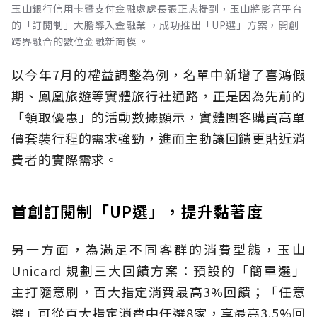
玉山銀行信用卡暨支付金融處處長張正志提到，玉山將影音平台
的「訂閱制」大膽導入金融業 ，成功推出「UP選」方案，開創
跨界融合的數位金融新商模 。
以今年7月的權益調整為例，名單中新增了喜鴻假
期、鳳凰旅遊等實體旅行社通路，正是因為先前的
「領取優惠」的活動數據顯示，實體團客購買高單
價套裝行程的需求強勁，進而主動讓回饋更貼近消
費者的實際需求。
首創訂閱制「UP選」，提升黏著度
另一方面，為滿足不同客群的消費型態，玉山
Unicard 規劃三大回饋方案：預設的「簡單選」
主打隨意刷，百大指定消費最高3%回饋；「任意
選」可從百大指定消費中任選8家，享最高3.5%回