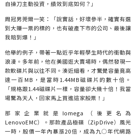
自操刀主動投資，績效到底如何？」
周冠男莞爾一笑：「說實話，好壞參半，確實有選
到大賺一票的標的，也有破產下市的公司、最後讓
我賠到爆！」
他舉的例子，帶著一點近乎年輕學生時代的衝動與
浪漫。多年前，他在美國逛大賣場時，偶然發現一
款軟碟片與以往不同。湊近細看，才驚覺容量竟高
達一百MB，是當時1.44MB磁碟片的數十倍。
「規格跟1.44磁碟片一樣，容量卻大幾十倍！我當
場驚為天人，回家馬上買進這家股票！」
那家企業就是Iomega（後更名為
LenovoEMC）。那款產品極碟（ZipDrive）風光
一時，股價一年內暴漲20倍，成為九○年代網路