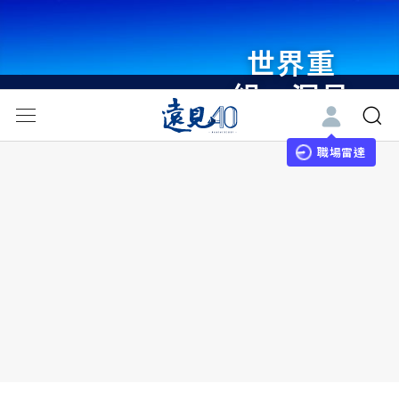
世界重
組・洞見
未來 與
世界領袖
職場雷達
同行