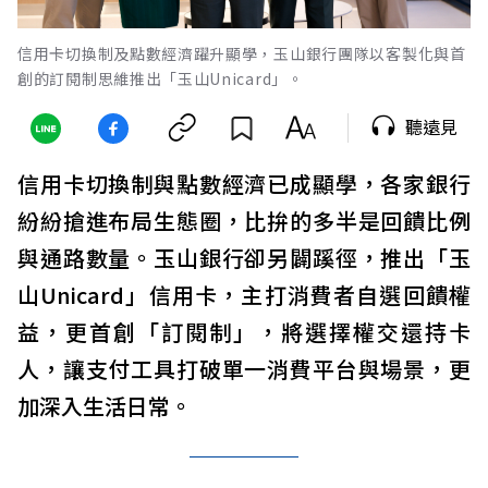
信用卡切換制及點數經濟躍升顯學，玉山銀行團隊以客製化與首
創的訂閱制思維推出「玉山Unicard」。
聽遠見
信用卡切換制與點數經濟已成顯學，各家銀行
紛紛搶進布局生態圈，比拚的多半是回饋比例
與通路數量。玉山銀行卻另闢蹊徑，推出「玉
山Unicard」信用卡，主打消費者自選回饋權
益，更首創「訂閱制」，將選擇權交還持卡
人，讓支付工具打破單一消費平台與場景，更
加深入生活日常。