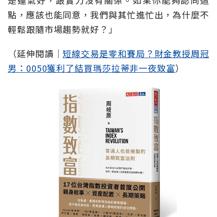
是運氣好，跟實力沒有關係。如果你能夠認同這
點，應該也能同意，我們與其忙進忙出，為什麼不
輕鬆跟隨市場趨勢就好？」
（延伸閱讀│
短線交易是零和賽局？財金教授周冠
男：0050獲利了結買瑪莎拉蒂非一夜致富
）