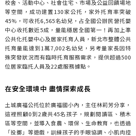
校舍、活動中心、社會住宅、市場及公益回饋場地
等空間，成功建置130家公托，家外托育率突破
45%，可收托6,565名幼兒，占全國公辦民營托嬰
中心收托數近5成，量能穩居全國第一！再加上準
公共化托嬰中心及居家托育人員，新北市整體公共
托育量能達到1萬7,002名幼兒，另考量家長因特
殊突發狀況而有臨時托育服務需求，提供超過500
位居家臨托人員及22處服務據點。
在安全環境中 盡情探索成長
土城廣福公托位於廣福國小內，主任林莉芳分享，
這裡照顧0到2歲共45名孩子，規劃閱讀區、積木
區等空間，並導入食農、環保、生命教育，也透過
「投擲」等遊戲，訓練孩子的手眼協調、小肌肉控