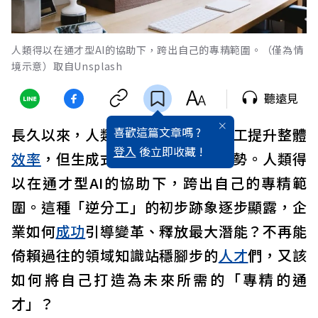
人類得以在通才型AI的協助下，跨出自己的專精範圍。（僅為情
境示意）取自Unsplash
聽遠見
喜歡這篇文章嗎 ?
長久以來，人類社會透過專業化分工提升整體
登入
後立即收藏 !
效率
，但生成式
AI
正在逆轉這個趨勢。人類得
以在通才型AI的協助下，跨出自己的專精範
圍。這種「逆分工」的初步跡象逐步顯露，企
業如何
成功
引導變革、釋放最大潛能？不再能
倚賴過往的領域知識站穩腳步的
人才
們，又該
如何將自己打造為未來所需的「專精的通
才」？