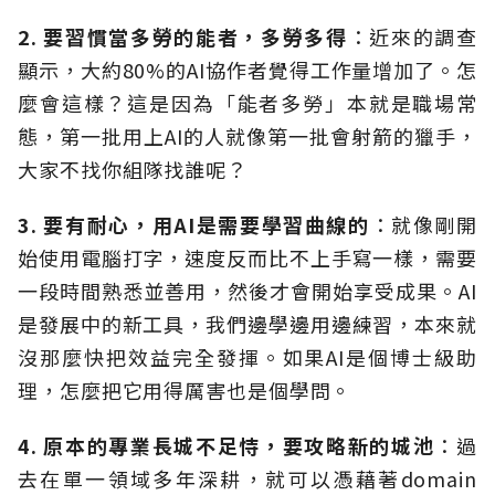
2. 要習慣當多勞的能者，多勞多得
：近來的調查
顯示，大約80%的AI協作者覺得工作量增加了。怎
麼會這樣？這是因為「能者多勞」本就是職場常
態，第一批用上AI的人就像第一批會射箭的獵手，
大家不找你組隊找誰呢？
3. 要有耐心，用AI是需要學習曲線的
：就像剛開
始使用電腦打字，速度反而比不上手寫一樣，需要
一段時間熟悉並善用，然後才會開始享受成果。AI
是發展中的新工具，我們邊學邊用邊練習，本來就
沒那麼快把效益完全發揮。如果AI是個博士級助
理，怎麼把它用得厲害也是個學問。
4. 原本的專業長城不足恃，要攻略新的城池
：過
去在單一領域多年深耕，就可以憑藉著domain