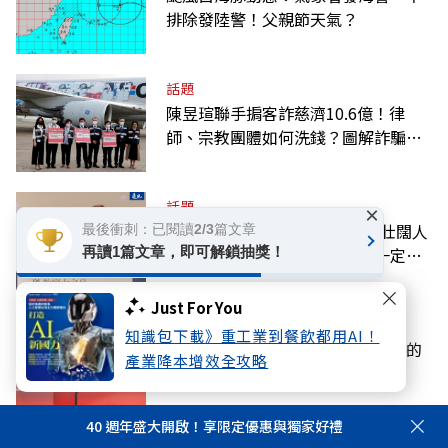
排除發陸警！父親節天氣？
話題
陳昱瑄聯手掮客詐慈濟10.6億！律
師、宗教團體如何洗錢？圖解詐騙關
係網
話題
×
緬懷高希均教授》 書寫90歲的壯闊人
最後衝刺：已閱讀2/3篇文章
生！高希均：自求多福、自己一定要
再讀1篇文章，即可解鎖抽獎！
爭氣
Just For You
話題
知識包下載》重工業到餐飲都用AI！
現代文明的歸宿，報國書生高希均的
產業降本增效全攻略
最後心願：和平幸福
40 週年盛大開啟！享限定優惠與獨家好禮
話題