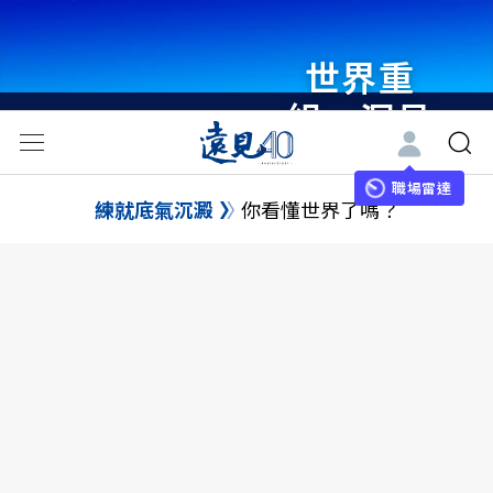
世界重
組・洞見
未來 與
世界領袖
職場雷達
練就底氣沉澱
你看懂世界了嗎？
同行