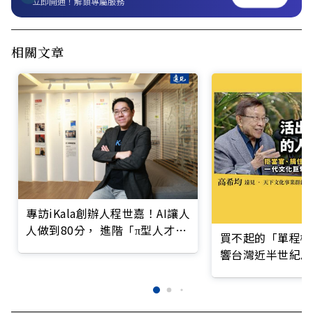
立即開通！解鎖專屬服務
相關文章
專訪iKala創辦人程世嘉！AI讓人
人做到80分， 進階「π型人才」
買不起的「單程機
當贏家
響台灣近半世紀思