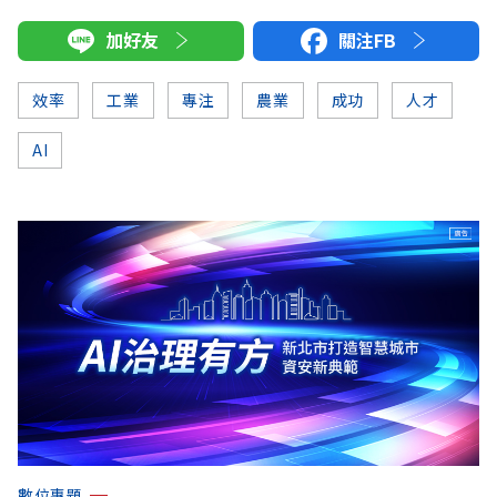
加好友
關注FB
效率
工業
專注
農業
成功
人才
AI
數位專題