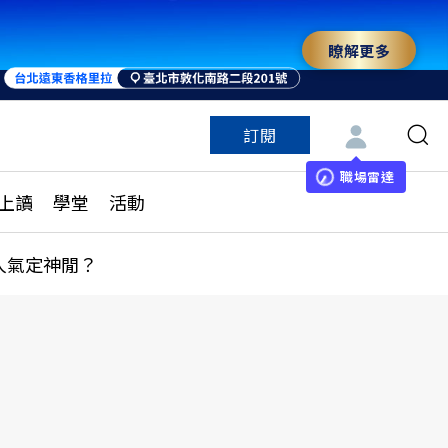
瞭解更多
來 與世界領袖同行
訂閱
特色頻道
訂閱
見線上讀
ESG遠見
職場雷達
上讀
學堂
活動
多訂閱方案
城市學
刊購買
健康遠見
人氣定神閒？
子報訂閱
華人精英論壇
享知識包
領導影響力學院