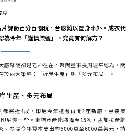
遠見
台晶片課徵百分百關稅，台廠難以置身事外。成衣代
認為今年「謹慎樂觀」。究竟有何解方？
大廠聚陽卻是老神在在。聚陽董事長周理平認為，關
在於兩大策略：「近岸生產」與「多元布局」。
岸生產、多元布局
別都將近4成，印尼今年還會再開2座新廠，承接美
印尼慢一些。柬埔寨產能將降至15%，孟加拉產能
%。聚陽今年資本支出約5000萬至6000萬美元，持