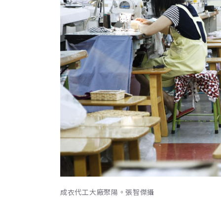
成衣代工大廠聚陽。張智傑攝