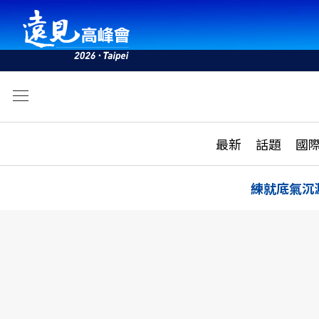
文
最新
最新
話題
國
雜誌目錄
活動
話題
AI
練就底氣沉
學堂
專題報導
科技
教育
遠見ON AIR
影音
合作