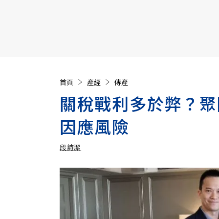
【遠見40週年慶】訂《遠見》贈實用家電3選1+暢銷好
首頁
產經
傳產
關稅戰利多於弊？聚
因應風險
段詩潔
加入追蹤
段詩潔