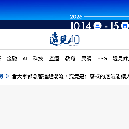
世界重組・洞見未
章
特輯
文章
大學升學、職涯攻略
遠
際
金融
AI
科技
產經
教育
民調
ESG
遠見線
國際
更
縣市施政調查全解析
金融
單
民調
澱
當大家都急著追趕潮流，究竟是什麼樣的底氣能讓
產經
電
好享生活
獨
專欄