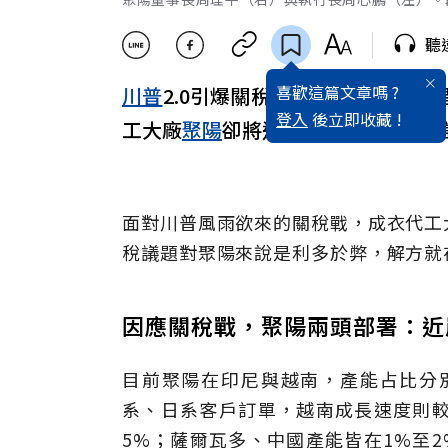
聽
喜歡這篇文章嗎 ?
川普
2.0引爆關稅戰，又聲稱要對
登入
後立即收藏 !
工大廠
聚陽
卻將這挑戰視為機會，還
面對川普風雨欲來的關稅戰，成衣代工
稅議題對聚陽來說是利多於弊，解方就
因應關稅戰，聚陽兩頭部署：近
目前聚陽在印尼與越南，產能占比分
系、日系客戶訂單，越南成長速度則較
5%；薩爾瓦多、中國產能皆在1%至2