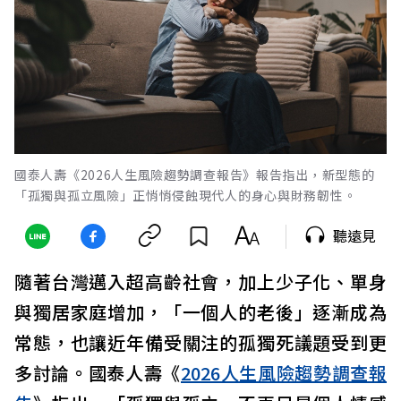
國泰人壽《2026人生風險趨勢調查報告》報告指出，新型態的
「孤獨與孤立風險」正悄悄侵蝕現代人的身心與財務韌性。
聽遠見
隨著台灣邁入超高齡社會，加上少子化、單身
與獨居家庭增加，「一個人的老後」逐漸成為
常態，也讓近年備受關注的孤獨死議題受到更
多討論。國泰人壽《
2026人生風險趨勢調查報