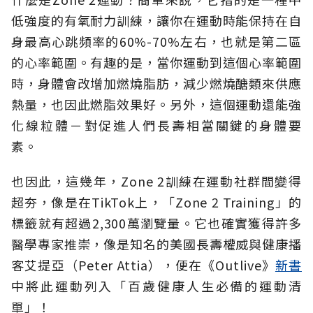
低強度的有氧耐力訓練，讓你在運動時能保持在
自
身最高心跳頻率的60%-70%左右，也就是第二區
的心率範圍。有趣的是，當你運動到這個心率範圍
時，身體會改增加燃燒脂肪，減少燃燒醣類來供應
熱量，也因此燃脂效果好。另外，這個運動還能強
化線粒體－對促進人們長壽相當關鍵的身體要
素。
也因此，
這幾年，Zone
2訓練在運動社群間變得
超夯，像是在TikTok上，「Zone 2 Training」的
標籤就有超過2,300萬瀏覽量。它也確實獲得許多
醫學專家推崇
，像是知名的美國長壽權威與健康播
客艾提亞（Peter Attia），便在《
Outlive》
新書
中將此運動
列入「百歲健康人生必備的運動清
單」
！