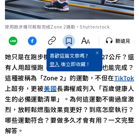
使用跑步機可輕鬆完成Zone 2運動。Shutterstock
聽遠見
喜歡這篇文章嗎 ?
她只是在跑步機上輕鬆慢跑，就瘦27公斤？還
登入
後立即收藏 !
有人用超慢跑，踩健身單車與走路也能完成？
這種被稱為「Zone 2」的運動，不但在
TikTok
上超夯，更被
美國
長壽權威列入「百歲健康人
生的必備運動清單」。為何這運動不需過度激
烈，放輕鬆燃脂效果竟更好？到底怎麼執行？
哪些運動符合？要做多久才會有用？一文完整
解答。