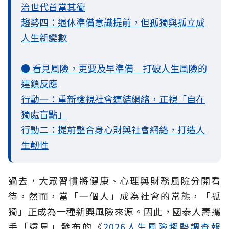
治世代首當其衝
趨勢四：退休準備意識提前，但孤獨與孤立成
人生新變數
● 看見風險，更要及早準備 打破人生風險的
連鎖反應
行動一：重新檢視社會連結網絡，正視「自在
獨處盲點」
行動二：提前整合身心財與社會網絡，打造人
生韌性
過去，大眾習慣將健康、心理與財務風險分開看
待，然而，當「一個人」成為社會的常態，「孤
獨」正成為一種新興風險來源。因此，國泰人壽攜
手「遠見」發布的《
2026人生風險趨勢調查報