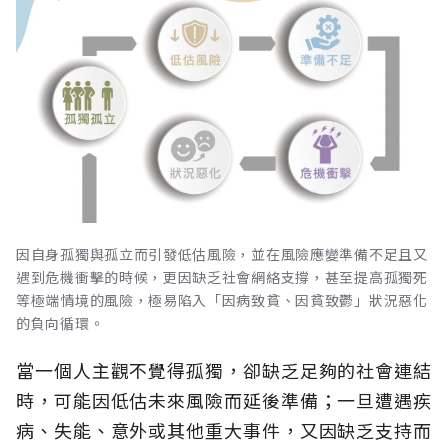
因自身孤獨與孤立而引發低估風險，並在風險應變準備不足且又
遇到危機衝擊的時候，更因缺乏社會網絡支撐，甚至提高孤獨死
等極端情境的風險，極易陷入「因病致貧、因貧致鬱」狀況惡化
的負向循環。
當一個人主觀不覺得孤獨，卻缺乏足夠的社會連結
時，可能因低估未來風險而延後準備；一旦遭遇疾
病、失能、意外或其他重大事件，又因缺乏支持而