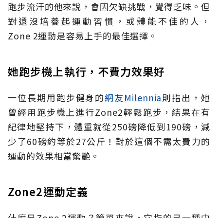
跑步流汗的他來說，會因欠缺挑戰，覺得乏味。但
對還沒培養起運動習慣，或體能不佳的人，
Zone
2運動是容易上手的最佳選擇
。
她跑步機上執行，不費力效果好
一位長期用跑步健身的
網友Milennia
則指出，她
曾經用跑步機上進行Zone2輕鬆跑步，結果在有
紀律地堅持下，體重就從
250磅降低到190磅
，減
少了60磅約等於27公斤！對於這個不需太費力的
運動的效果相當驚艷。
Zone2運動定義
什麼是Zone
2運動？簡單來說，它指的是一種中