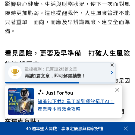
影響身心健康、生活與財務狀況，使下一次面對風
險時更加脆弱。這也提醒我們，人生風險管理不能
只著重單一面向，而應及早辨識風險、建立全面準
備。
看見風險，更要及早準備 打破人生風險
的連鎖反應
×
最後衝刺：已閱讀2/3篇文章
再讀1篇文章，即可解鎖抽獎！
面對身心財與孤獨、孤立風險，我們該如何做足因
應？國泰人壽提出了兩大具體行動：
Just For You
知識包下載》重工業到餐飲都用AI！
產業降本增效全攻略
行動一：重新檢視社會連結網絡，正視「自
在獨處盲點」
40 週年盛大開啟！享限定優惠與獨家好禮