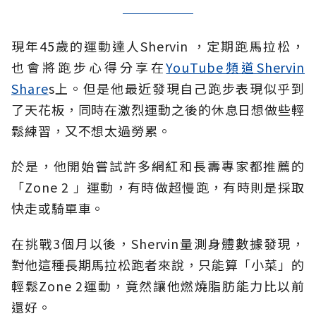
現年45歲的運動達人
Shervin
，定期跑馬拉松，
也會將跑步心得分享在
YouTube頻道Shervin
Share
s上。但是他最近發現自己跑步表現似乎到
了天花板，同時在激烈運動之後的休息日想做些輕
鬆練習，又不想太過勞累。
於是，他開始嘗試許多網紅和長壽專家都推薦的
「
Zone 2
」
運動，有時做超慢跑，有時則是採取
快走或騎單車。
在挑戰
3
個月以後，
Shervin
量測身體數據發現，
對他這種長期馬拉松跑者來說，只能算
「
小菜
」
的
輕鬆
Zone 2
運動，竟然讓他燃燒脂肪能力比以前
還好。