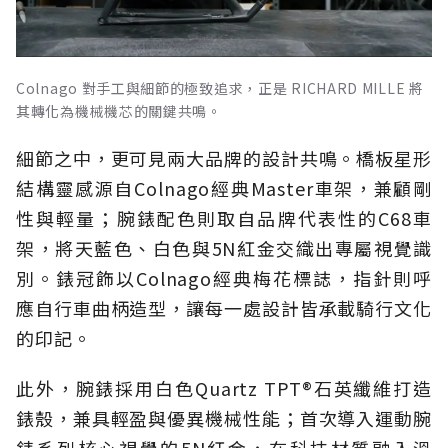
Colnago 對手工與細節的極致追求，正是 RICHARD MILLE 將
其轉化為機械機芯的關鍵共鳴。
細節之中，更可見兩大品牌的設計共鳴。橋板星形
結構靈感源自Colnago經典Master車架，兼顧剛
性與輕量；腕錶配色則取自品牌代表性的C68車
架，將天藍色、白色與5N紅金交織出專屬視覺識
別。錶冠飾以Colnago經典梅花標誌，指針則呼
應自行車曲柄造型，讓每一處設計皆承載騎行文化
的印記。
此外，腕錶採用白色Quartz TPT®石英纖維打造
錶殼，兼具輕盈與優異機械性能；首次導入運動腕
錶系列核心視覺的5N紅金，在科技材質融入溫