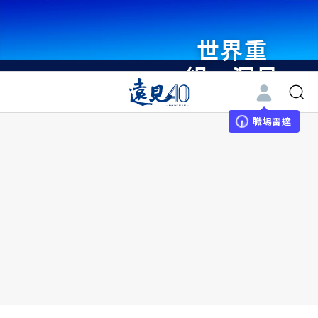
世界重
組・洞見
未來 與
世界領袖
職場雷達
同行