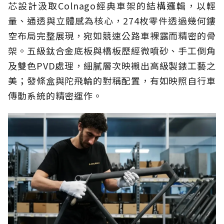
芯設計汲取Colnago經典車架的結構邏輯，以輕
量、通透與立體感為核心，274枚零件透過幾何鏤
空布局完整展現，宛如競速公路車裸露而精密的骨
架。五級鈦合金底板與橋板歷經微噴砂、手工倒角
及雙色PVD處理，細膩層次映襯出高級製錶工藝之
美；發條盒與陀飛輪的對稱配置，有如映照自行車
傳動系統的精密運作。