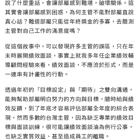
說了什麼重話，會讓部屬感到難堪，破壞關係。這
其實會讓部屬感到困惑，為何主管不能對部屬直說
真心話？難道部屬只能從年終獎金的多寡，去臆測
主管對自己工作的滿意度嗎？
從這個故事中，可以發現許多主管的誤區，只在年
末時展開績效面談，事實上就我多年任企業績效輔
導顧問經驗來看，績效面談，不應流於形式，而是
一連串有計畫性的行動。
透過年初的「目標設定」與「期待」之雙向溝通，
能夠幫助部屬明白努力的方向與目標，隨時給與績
效反饋，到了年底才容易評估部屬全年度的綜合表
現，然而多數的台灣主管，因為缺乏專業的績效目
標與面談訓練，很可能讓績效面談淪為例行公事，
也缺乏實質效益、甚至造成員工的離職。