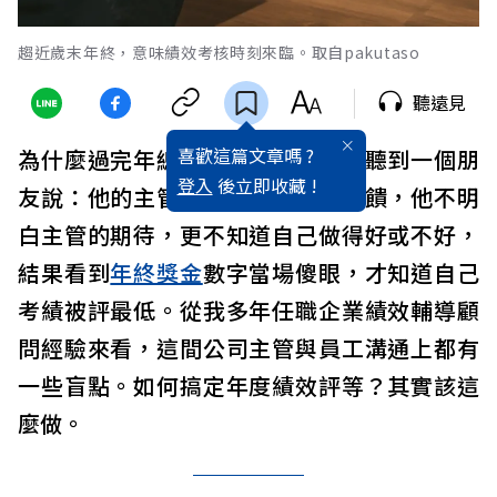
趨近歲末年終，意味績效考核時刻來臨。取自pakutaso
聽遠見
喜歡這篇文章嗎 ?
為什麼過完年總是離職高峰？曾經聽到一個朋
登入
後立即收藏 !
友說：他的主管平時不太給績效回饋，他不明
白主管的期待，更不知道自己做得好或不好，
結果看到
年終獎金
數字當場傻眼，才知道自己
考績被評最低。從我多年任職企業績效輔導顧
問經驗來看，這間公司主管與員工溝通上都有
一些盲點。如何搞定年度績效評等？其實該這
麼做。