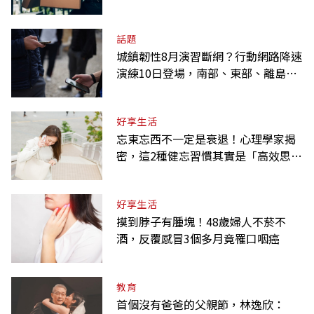
話題
城鎮韌性8月演習斷網？行動網路降速
演練10日登場，南部、東部、離島為
何不用？
好享生活
忘東忘西不一定是衰退！心理學家揭
密，這2種健忘習慣其實是「高效思
考」的表現
好享生活
摸到脖子有腫塊！48歲婦人不菸不
酒，反覆感冒3個多月竟罹口咽癌
教育
首個沒有爸爸的父親節，林逸欣：